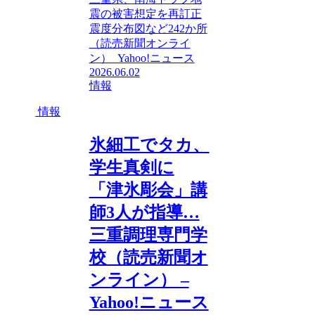
震の被害想定を再訂正
震度分布図など242か所
（読売新聞オンライ
ン） Yahoo!ニュース
2026.06.02
情報
情報
氷細工でタカ、
学生真剣に
「津氷彫会」講
師3人が指導…
三重調理専門学
校（読売新聞オ
ンライン） –
Yahoo!ニュース