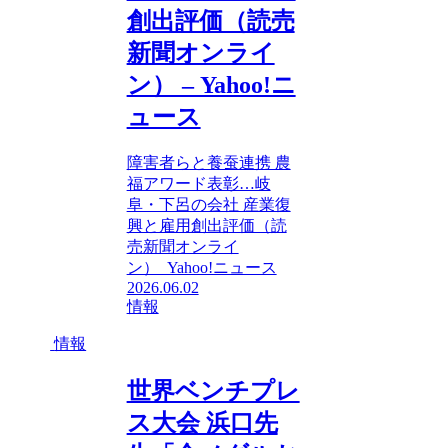
創出評価（読売
新聞オンライ
ン） – Yahoo!ニ
ュース
障害者らと養蚕連携 農
福アワード表彰…岐
阜・下呂の会社 産業復
興と雇用創出評価（読
売新聞オンライ
ン） Yahoo!ニュース
2026.06.02
情報
情報
世界ベンチプレ
ス大会 浜口先