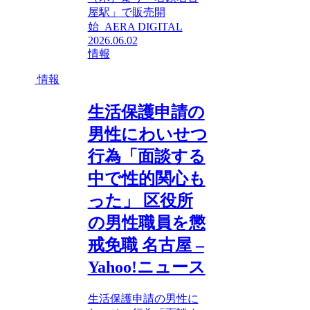
屋駅」で販売開
始 AERA DIGITAL
2026.06.02
情報
情報
生活保護申請の
男性にわいせつ
行為「面談する
中で性的関心も
った」 区役所
の男性職員を懲
戒免職 名古屋 –
Yahoo!ニュース
生活保護申請の男性に