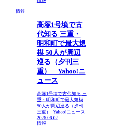
情報
情報
髙塚1号墳で古
代知る 三重・
明和町で最大規
模 50人が周辺
巡る（夕刊三
重） – Yahoo!ニ
ュース
髙塚1号墳で古代知る 三
重・明和町で最大規模
50人が周辺巡る（夕刊
三重） Yahoo!ニュース
2026.06.02
情報