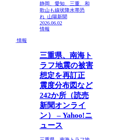
静岡、愛知、三重、和
歌山も線状降水帯恐
れ 山陽新聞
2026.06.02
情報
情報
三重県、南海ト
ラフ地震の被害
想定を再訂正
震度分布図など
242か所（読売
新聞オンライ
ン） – Yahoo!ニ
ュース
三重県、南海トラフ地