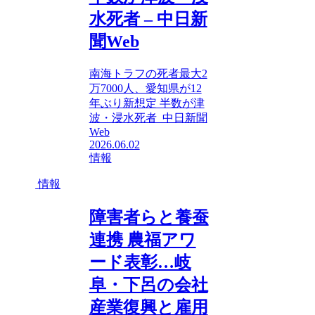
水死者 – 中日新
聞Web
南海トラフの死者最大2
万7000人、愛知県が12
年ぶり新想定 半数が津
波・浸水死者 中日新聞
Web
2026.06.02
情報
情報
障害者らと養蚕
連携 農福アワ
ード表彰…岐
阜・下呂の会社
産業復興と雇用