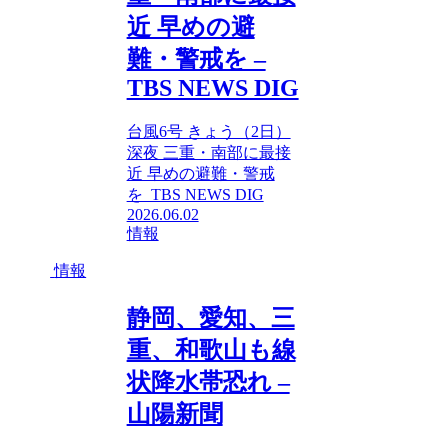
近 早めの避
難・警戒を –
TBS NEWS DIG
台風6号 きょう（2日）
深夜 三重・南部に最接
近 早めの避難・警戒
を TBS NEWS DIG
2026.06.02
情報
情報
静岡、愛知、三
重、和歌山も線
状降水帯恐れ –
山陽新聞