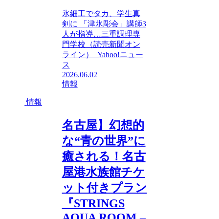
氷細工でタカ、学生真
剣に 「津氷彫会」講師3
人が指導…三重調理専
門学校（読売新聞オン
ライン） Yahoo!ニュー
ス
2026.06.02
情報
情報
名古屋】幻想的
な“青の世界”に
癒される！名古
屋港水族館チケ
ット付きプラン
『STRINGS
AQUA ROOM –