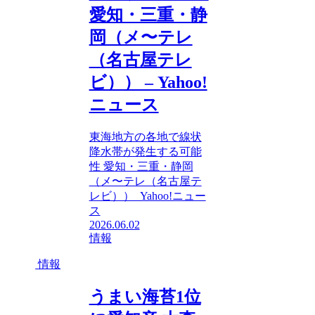
愛知・三重・静
岡（メ〜テレ
（名古屋テレ
ビ）） – Yahoo!
ニュース
東海地方の各地で線状
降水帯が発生する可能
性 愛知・三重・静岡
（メ〜テレ（名古屋テ
レビ）） Yahoo!ニュー
ス
2026.06.02
情報
情報
うまい海苔1位