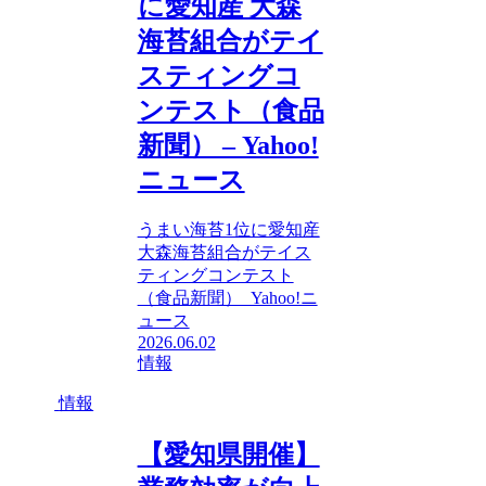
に愛知産 大森
海苔組合がテイ
スティングコ
ンテスト（食品
新聞） – Yahoo!
ニュース
うまい海苔1位に愛知産
大森海苔組合がテイス
ティングコンテスト
（食品新聞） Yahoo!ニ
ュース
2026.06.02
情報
情報
【愛知県開催】