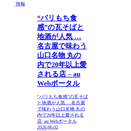
情報
“パリもち食
感”の瓦そばと
地酒が人気 …
名古屋で味わう
山口名物 丸の
内で20年以上愛
される店 – au
Webポータル
“パリもち食感”の瓦そば
と地酒が人気 …名古屋
で味わう山口名物 丸の
内で20年以上愛される
店 au Webポータル
2026.06.02