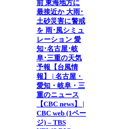
前 東海地方に
最接近か 大雨･
土砂災害に警戒
を 雨･風シミュ
レーション 愛
知･名古屋･岐
阜･三重の天気
予報【台風情
報】 | 名古屋・
愛知・岐阜・三
重のニュース
【CBC news】 |
CBC web (1ペー
ジ) – TBS