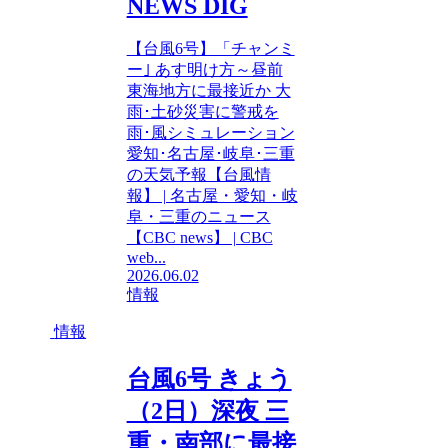
NEWS DIG
【台風6号】「チャンミ
ー｣ あす明け方～昼前
東海地方に最接近か 大
雨･土砂災害に警戒を
雨･風シミュレーション
愛知･名古屋･岐阜･三重
の天気予報【台風情
報】 | 名古屋・愛知・岐
阜・三重のニュース
【CBC news】 | CBC
web...
2026.06.02
情報
情報
台風6号 きょう
（2日）深夜 三
重・南部に最接