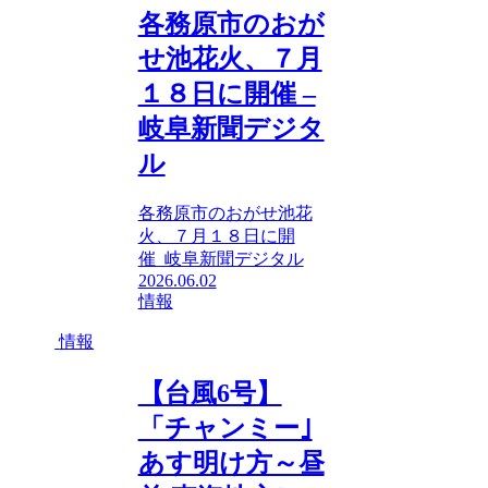
各務原市のおが
せ池花火、７月
１８日に開催 –
岐阜新聞デジタ
ル
各務原市のおがせ池花
火、７月１８日に開
催 岐阜新聞デジタル
2026.06.02
情報
情報
【台風6号】
「チャンミー｣
あす明け方～昼