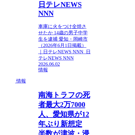
日テレNEWS
NNN
車庫に火をつけ全焼さ
せたか 14歳の男子中学
生を逮捕 愛知・岡崎市
（2026年6月1日掲載）
｜日テレNEWS NNN 日
テレNEWS NNN
2026.06.02
情報
情報
南海トラフの死
者最大2万7000
人、愛知県が12
年ぶり新想定
半数が津波・浸