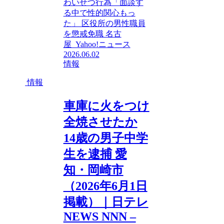
わいせつ行為「面談す
る中で性的関心もっ
た」 区役所の男性職員
を懲戒免職 名古
屋 Yahoo!ニュース
2026.06.02
情報
情報
車庫に火をつけ
全焼させたか
14歳の男子中学
生を逮捕 愛
知・岡崎市
（2026年6月1日
掲載）｜日テレ
NEWS NNN –