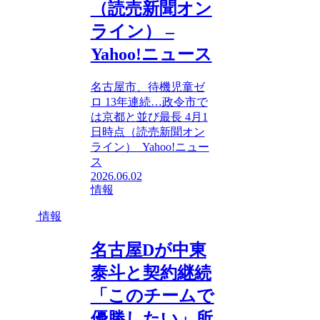
（読売新聞オン
ライン） –
Yahoo!ニュース
名古屋市、待機児童ゼ
ロ 13年連続…政令市で
は京都と並び最長 4月1
日時点（読売新聞オン
ライン） Yahoo!ニュー
ス
2026.06.02
情報
情報
名古屋Dが中東
泰斗と契約継続
「このチームで
優勝したい」所