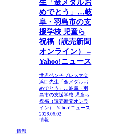
生「金メダルお
めでとう」…岐
阜・羽島市の支
援学校 児童ら
祝福（読売新聞
オンライン） –
Yahoo!ニュース
世界ベンチプレス大会
浜口先生「金メダルお
めでとう」…岐阜・羽
島市の支援学校 児童ら
祝福（読売新聞オンラ
イン） Yahoo!ニュース
2026.06.02
情報
情報