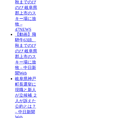
秋までのび
のび 岐阜県
郡上市のス
キー場に放
牧 –
47NEWS
【動画】飛
騨牛63頭、
秋までのび
のび 岐阜県
郡上市のス
キー場に放
牧 – 中日新
聞Web
岐阜県神戸
町長選挙に
現職と新人
が立候補 ２
人が訴えた
公約とは？
– 中日新聞
Web