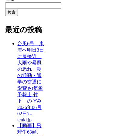
検索
最近の投稿
台風6号 東
海へ明日3日
に最接近
大雨や暴風
の恐れ 朝
の通勤・通
学の交通に
影響も(気象
予報士 竹
下 のぞみ
2026年06月
02日) –
tenki.jp
【動画】飛
騨牛63頭、