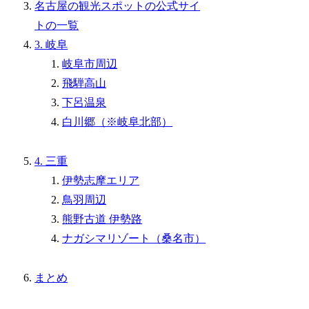
名古屋の観光スポットの公式サイ
トの一覧
3. 岐阜
岐阜市周辺
飛騨高山
下呂温泉
白川郷（※岐阜北部）
4. 三重
伊勢志摩エリア
鳥羽周辺
熊野古道 伊勢路
ナガシマリゾート（桑名市）
まとめ