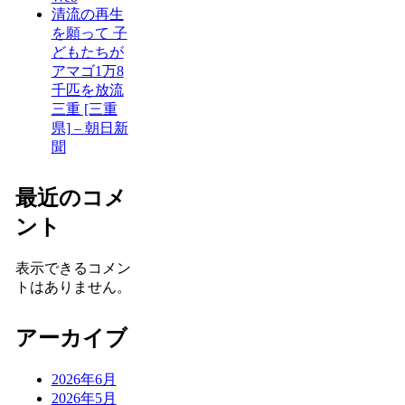
清流の再生
を願って 子
どもたちが
アマゴ1万8
千匹を放流
三重 [三重
県] – 朝日新
聞
最近のコメ
ント
表示できるコメン
トはありません。
アーカイブ
2026年6月
2026年5月