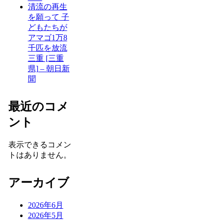
清流の再生
を願って 子
どもたちが
アマゴ1万8
千匹を放流
三重 [三重
県] – 朝日新
聞
最近のコメ
ント
表示できるコメン
トはありません。
アーカイブ
2026年6月
2026年5月