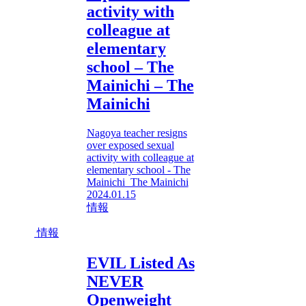
activity with
colleague at
elementary
school – The
Mainichi – The
Mainichi
Nagoya teacher resigns
over exposed sexual
activity with colleague at
elementary school - The
Mainichi The Mainichi
2024.01.15
情報
情報
EVIL Listed As
NEVER
Openweight