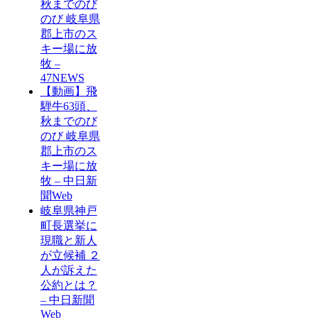
秋までのび
のび 岐阜県
郡上市のス
キー場に放
牧 –
47NEWS
【動画】飛
騨牛63頭、
秋までのび
のび 岐阜県
郡上市のス
キー場に放
牧 – 中日新
聞Web
岐阜県神戸
町長選挙に
現職と新人
が立候補 ２
人が訴えた
公約とは？
– 中日新聞
Web