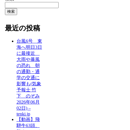
検索
最近の投稿
台風6号 東
海へ明日3日
に最接近
大雨や暴風
の恐れ 朝
の通勤・通
学の交通に
影響も(気象
予報士 竹
下 のぞみ
2026年06月
02日) –
tenki.jp
【動画】飛
騨牛63頭、