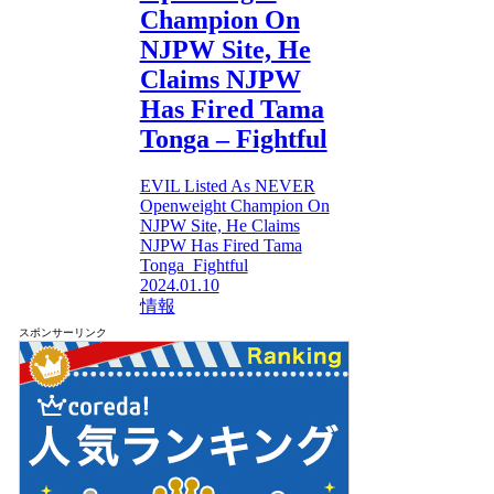
Champion On
NJPW Site, He
Claims NJPW
Has Fired Tama
Tonga – Fightful
EVIL Listed As NEVER
Openweight Champion On
NJPW Site, He Claims
NJPW Has Fired Tama
Tonga Fightful
2024.01.10
情報
スポンサーリンク