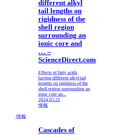
different alkyl
tail lengths on
rigidness of the
shell region
surrounding an
ionic core and
… –
ScienceDirect.com
Effects of fatty acids
having different alkyl tail
lengths on rigidness of the
shell region surrounding an
ionic core an...
2024.05.22
情報
情報
Cascades of