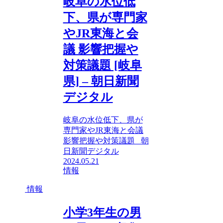
岐阜の水位低
下、県が専門家
やJR東海と会
議 影響把握や
対策議題 [岐阜
県] – 朝日新聞
デジタル
岐阜の水位低下、県が
専門家やJR東海と会議
影響把握や対策議題 朝
日新聞デジタル
2024.05.21
情報
情報
小学3年生の男