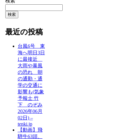
検索
検索
最近の投稿
台風6号 東
海へ明日3日
に最接近
大雨や暴風
の恐れ 朝
の通勤・通
学の交通に
影響も(気象
予報士 竹
下 のぞみ
2026年06月
02日) –
tenki.jp
【動画】飛
騨牛63頭、