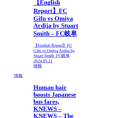
【English
Report】FC
Gifu vs Omiya
Ardija by Stuart
Smith – FC岐阜
【English Report】FC
Gifu vs Omiya Ardija by
Stuart Smith FC岐阜
2024.05.21
情報
情報
Human hair
boosts Japanese
bus fares,
KNEWS –
KNEWS – The