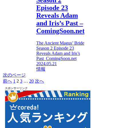
Season 2
Episode 23
Reveals Adam
and Iris’s Past –
ComingSoon.net
The Ancient Magus’ Bride
Season 2 Episode 23
Reveals Adam and Iris’s
Past ComingSoon.net
2024.05.21
情報
次のページ
前へ
1
2
3
…
20
次へ
スポンサーリンク