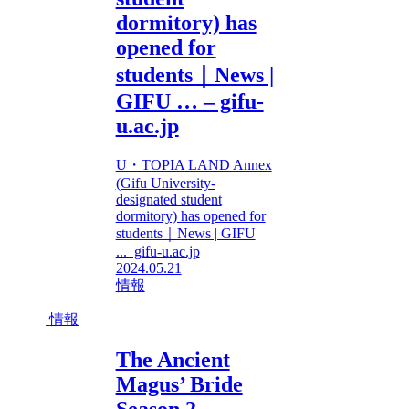
dormitory) has
opened for
students｜News |
GIFU … – gifu-
u.ac.jp
U・TOPIA LAND Annex
(Gifu University-
designated student
dormitory) has opened for
students｜News | GIFU
... gifu-u.ac.jp
2024.05.21
情報
情報
The Ancient
Magus’ Bride