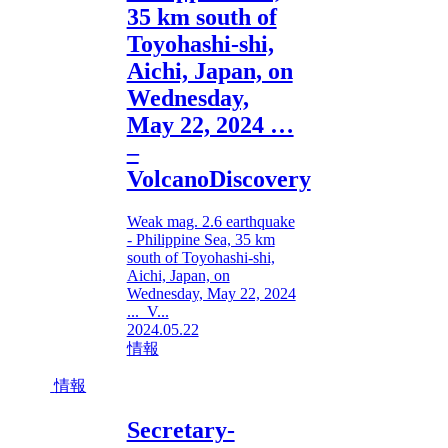
35 km south of
Toyohashi-shi,
Aichi, Japan, on
Wednesday,
May 22, 2024 …
–
VolcanoDiscovery
Weak mag. 2.6 earthquake
- Philippine Sea, 35 km
south of Toyohashi-shi,
Aichi, Japan, on
Wednesday, May 22, 2024
... V...
2024.05.22
情報
情報
Secretary-