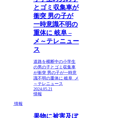
とゴミ収集車が
衝突 男の子が
一時意識不明の
重体に 岐阜 –
メ～テレニュー
ス
道路を横断中の小学生
の男の子とゴミ収集車
が衝突 男の子が一時意
識不明の重体に 岐阜 メ
～テレニュース
2024.05.21
情報
情報
果物に被害及ぼ