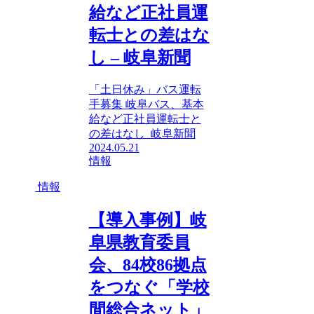
給など正社員運
転士との差はな
し – 岐阜新聞
「土日休み」バス運転
手募集 岐阜バス、基本
給など正社員運転士と
の差はなし 岐阜新聞
2024.05.21
情報
情報
【導入事例】岐
阜県教育委員
会、84校86拠点
をつなぐ「学校
間総合ネット」