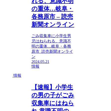
れる、意識不明
の重体…岐阜・
各務原市 – 読売
新聞オンライン
ごみ収集車に小学生男
児はねられる、意識不
明の重体…岐阜・各務
原市 読売新聞オンライ
ン
2024.05.21
情報
情報
【速報】小学生
の男の子がごみ
収集車にはねら
れ 意識不明の