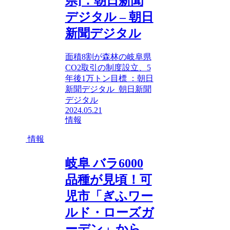
県]：朝日新聞
デジタル – 朝日
新聞デジタル
面積8割が森林の岐阜県
CO2取引の制度設立、5
年後1万トン目標 ：朝日
新聞デジタル 朝日新聞
デジタル
2024.05.21
情報
情報
岐阜 バラ6000
品種が見頃！可
児市「ぎふワー
ルド・ローズガ
ーデン」から