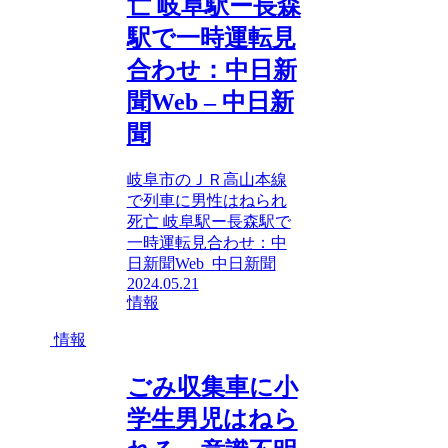
亡 岐阜駅ー長森
駅で一時運転見
合わせ：中日新
聞Web – 中日新
聞
岐阜市のＪＲ高山本線
で列車に男性はねられ
死亡 岐阜駅ー長森駅で
一時運転見合わせ：中
日新聞Web 中日新聞
2024.05.21
情報
情報
ごみ収集車に小
学生男児はねら