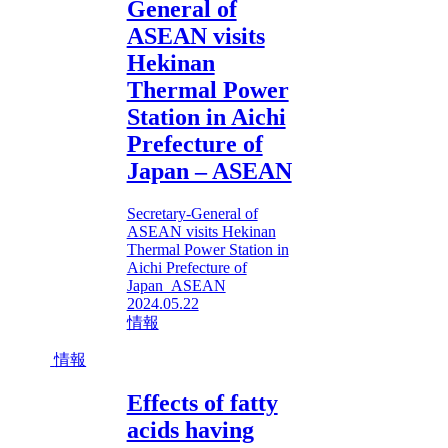
General of
ASEAN visits
Hekinan
Thermal Power
Station in Aichi
Prefecture of
Japan – ASEAN
Secretary-General of
ASEAN visits Hekinan
Thermal Power Station in
Aichi Prefecture of
Japan ASEAN
2024.05.22
情報
情報
Effects of fatty
acids having