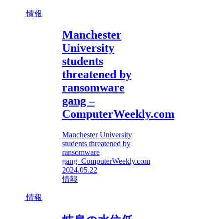
情報
Manchester
University
students
threatened by
ransomware
gang –
ComputerWeekly.com
Manchester University
students threatened by
ransomware
gang ComputerWeekly.com
2024.05.22
情報
情報