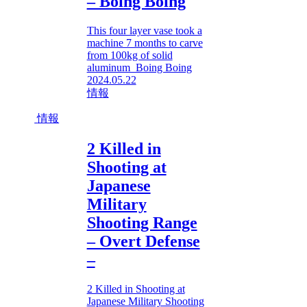
– Boing Boing
This four layer vase took a
machine 7 months to carve
from 100kg of solid
aluminum Boing Boing
2024.05.22
情報
情報
2 Killed in
Shooting at
Japanese
Military
Shooting Range
– Overt Defense
–
2 Killed in Shooting at
Japanese Military Shooting