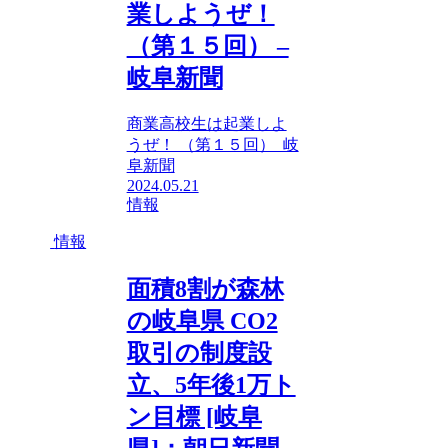
業しようぜ！
（第１５回） –
岐阜新聞
商業高校生は起業しよ
うぜ！ （第１５回） 岐
阜新聞
2024.05.21
情報
情報
面積8割が森林
の岐阜県 CO2
取引の制度設
立、5年後1万ト
ン目標 [岐阜