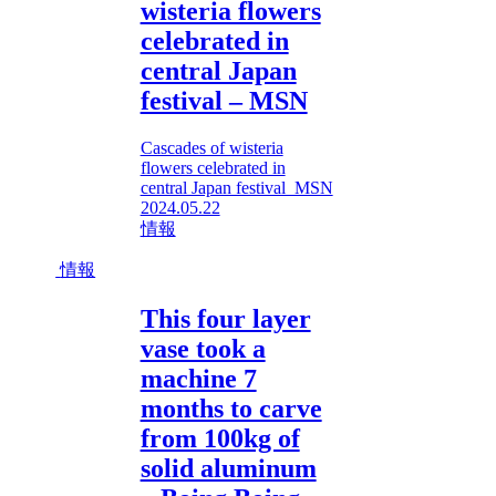
wisteria flowers
celebrated in
central Japan
festival – MSN
Cascades of wisteria
flowers celebrated in
central Japan festival MSN
2024.05.22
情報
情報
This four layer
vase took a
machine 7
months to carve
from 100kg of
solid aluminum