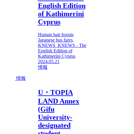
English Edition
of Kathimerini
Cyprus
Human hair boosts
Japanese bus fares,
KNEWS KNEWS - The
English Edition of
Kathimerini Cyprus
2024.05.21
情報
情報
U・TOPIA
LAND Annex
(Gifu
University-
designated
student