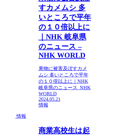
すカメムシ 多
いところで平年
の１０倍以上に
｜NHK 岐阜県
のニュース –
NHK WORLD
果物に被害及ぼすカメ
ムシ 多いところで平年
の１０倍以上に｜NHK
岐阜県のニュース NHK
WORLD
2024.05.21
情報
情報
商業高校生は起