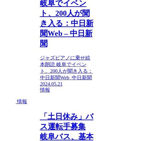
岐阜でイベン
ト、200人が聞
き入る：中日新
聞Web – 中日新
聞
ジャズピアノに乗せ絵
本朗読 岐阜でイベン
ト、200人が聞き入る：
中日新聞Web 中日新聞
2024.05.21
情報
情報
「土日休み」バ
ス運転手募集
岐阜バス、基本