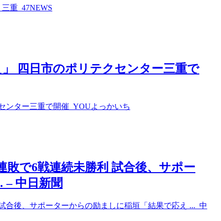
重 47NEWS
」 四日市のポリテクセンター三重で
センター三重で開催 YOUよっかいち
連敗で6戦連続未勝利 試合後、サポー
– 中日新聞
合後、サポーターからの励ましに稲垣「結果で応え ... 中