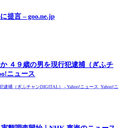
– goo.ne.jp
か ４９歳の男を現行犯逮捕（ぎふチ
hoo!ニュース
チャンDIGITAL） - Yahoo!ニュース Yahoo!ニ