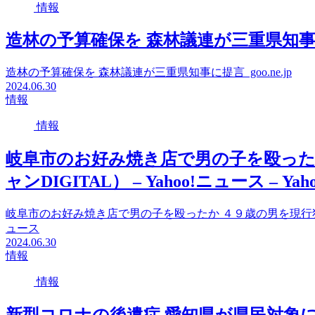
情報
造林の予算確保を 森林議連が三重県知事に提言 
造林の予算確保を 森林議連が三重県知事に提言 goo.ne.jp
2024.06.30
情報
情報
岐阜市のお好み焼き店で男の子を殴った
ャンDIGITAL） – Yahoo!ニュース – Ya
岐阜市のお好み焼き店で男の子を殴ったか ４９歳の男を現行犯逮捕（ぎふ
ュース
2024.06.30
情報
情報