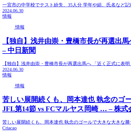
一宮市の中学校でテスト紛失、35人分 学年や組、氏名など記
2024.06.30
情報
情報
【独自】浅井由崇・豊橋市長が再選出馬へ
– 中日新聞
【独自】浅井由崇・豊橋市長が再選出馬へ 「近く正式に表明」
2024.06.30
情報
情報
苦しい展開続くも、岡本達也 執念のゴール
JFL第14節 vs FCマルヤス岡崎 … – 株式会
苦しい展開続くも、岡本達也 執念のゴールで大きな大きな勝ち点１｜6/
Criacao