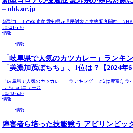
新型コロナの後遺症 愛知県が県民対象に
– nhk.or.jp
新型コロナの後遺症 愛知県が県民対象に実態調査開始｜NHK 東海の
2024.06.30
情報
情報
「岐阜県で人気のカツカレー」ランキン
「美濃加茂ぼちち」、1位は？【2024年6 … 
「岐阜県で人気のカツカレー」ランキング！ 2位は豊富なライ
... Yahoo!ニュース
2024.06.30
情報
情報
障害者ら培った技能競う アビリンピックみえ