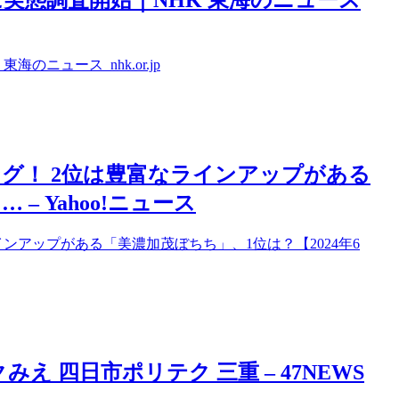
実態調査開始｜NHK 東海のニュース
ニュース nhk.or.jp
グ！ 2位は豊富なラインアップがある
– Yahoo!ニュース
ンアップがある「美濃加茂ぼちち」、1位は？【2024年6
 四日市ポリテク 三重 – 47NEWS