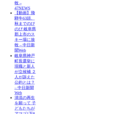
牧 –
47NEWS
【動画】飛
騨牛63頭、
秋までのび
のび 岐阜県
郡上市のス
キー場に放
牧 – 中日新
聞Web
岐阜県神戸
町長選挙に
現職と新人
が立候補 ２
人が訴えた
公約とは？
– 中日新聞
Web
清流の再生
を願って 子
どもたちが
アマゴ1万8