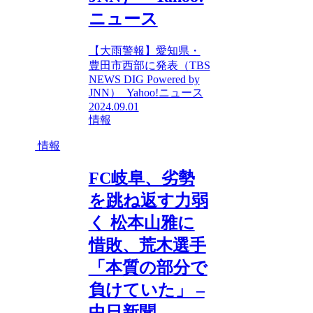
ニュース
【大雨警報】愛知県・
豊田市西部に発表（TBS
NEWS DIG Powered by
JNN） Yahoo!ニュース
2024.09.01
情報
情報
FC岐阜、劣勢
を跳ね返す力弱
く 松本山雅に
惜敗、荒木選手
「本質の部分で
負けていた」 –
中日新聞