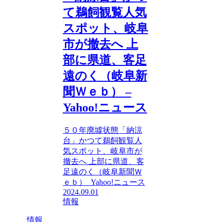
て鵜飼観覧人気
スポット、岐阜
市が撤去へ 上
部に県道、客足
遠のく（岐阜新
聞Ｗｅｂ） –
Yahoo!ニュース
５０年廃墟状態「納涼
台」かつて鵜飼観覧人
気スポット、岐阜市が
撤去へ 上部に県道、客
足遠のく（岐阜新聞Ｗ
ｅｂ） Yahoo!ニュース
2024.09.01
情報
情報