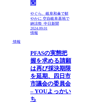
聞
やぐら、岐阜和傘で鮮
やかに 空自岐阜基地で
納涼祭 中日新聞
2024.09.01
情報
情報
PFASの実態把
握を求める請願
は再び採決期限
を延期、四日市
市議会の委員会
– YOUよっかい
ち