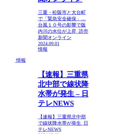
三重・松阪市と大台町
で「緊急安全確保」…
台風１０号の影響で阪
内川の水位が上昇 読売
新聞オンライン
2024.09.01
情報
情報
【速報】三重県
北中部で線状降
水帯が発生 – 日
テレNEWS
【速報】三重県北中部
で線状降水帯が発生 日
テレNEWS