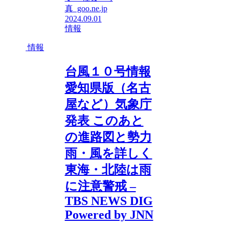
真 goo.ne.jp
2024.09.01
情報
情報
台風１０号情報
愛知県版（名古
屋など）気象庁
発表 このあと
の進路図と勢力
雨・風を詳しく
東海・北陸は雨
に注意警戒 –
TBS NEWS DIG
Powered by JNN