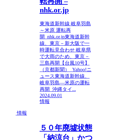
転再開 –
nhk.or.jp
東海道新幹線 岐阜羽島
～米原 運転再
開 nhk.or.jp東海道新幹
線、東京－新大阪で一
時運転見合わせ 岐阜県
で大雨のため、東京－
三島再開【台風10号】
（京都新聞） Yahoo!ニ
ュース東海道新幹線、
岐阜羽島―米原の運転
再開 沖縄タイ...
2024.09.01
情報
情報
５０年廃墟状態
「納涼台」かつ