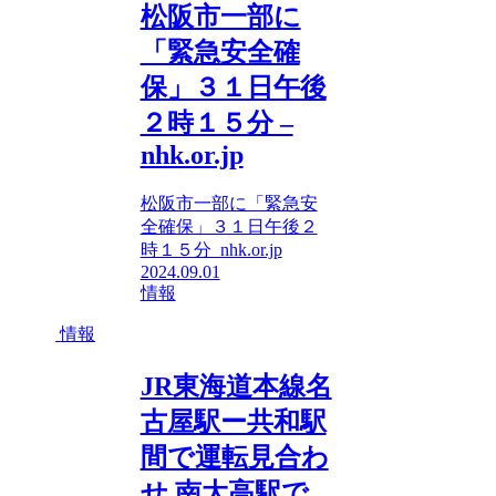
松阪市一部に
「緊急安全確
保」３１日午後
２時１５分 –
nhk.or.jp
松阪市一部に「緊急安
全確保」３１日午後２
時１５分 nhk.or.jp
2024.09.01
情報
情報
JR東海道本線名
古屋駅ー共和駅
間で運転見合わ
せ 南大高駅で