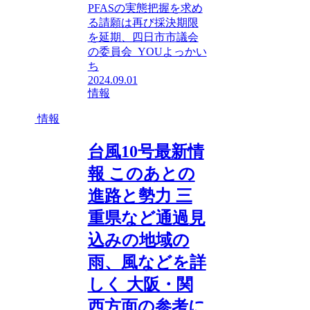
PFASの実態把握を求め
る請願は再び採決期限
を延期、四日市市議会
の委員会 YOUよっかい
ち
2024.09.01
情報
情報
台風10号最新情
報 このあとの
進路と勢力 三
重県など通過見
込みの地域の
雨、風などを詳
しく 大阪・関
西方面の参考に