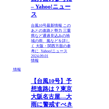
– Yahoo!ニュー
ス
台風10号最新情報 この
あとの進路と勢力 三重
県など通過見込みの地
域の雨、風などを詳し
く 大阪・関西方面の参
考に Yahoo!ニュース
2024.09.01
情報
情報
【台風10号】予
想進路は？東京
大阪名古屋…大
雨に警戒すべき