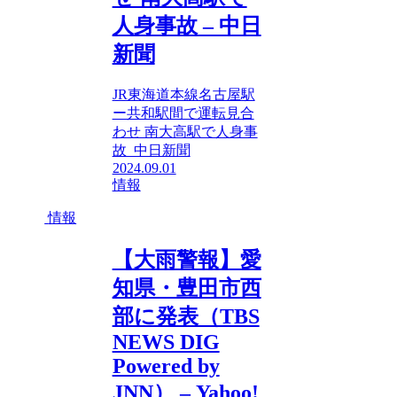
人身事故 – 中日
新聞
JR東海道本線名古屋駅
ー共和駅間で運転見合
わせ 南大高駅で人身事
故 中日新聞
2024.09.01
情報
情報
【大雨警報】愛
知県・豊田市西
部に発表（TBS
NEWS DIG
Powered by
JNN） – Yahoo!