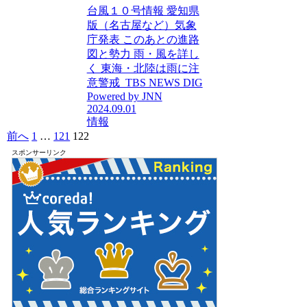
台風１０号情報 愛知県
版（名古屋など）気象
庁発表 このあとの進路
図と勢力 雨・風を詳し
く 東海・北陸は雨に注
意警戒 TBS NEWS DIG
Powered by JNN
2024.09.01
情報
前へ
1
…
121
122
スポンサーリンク