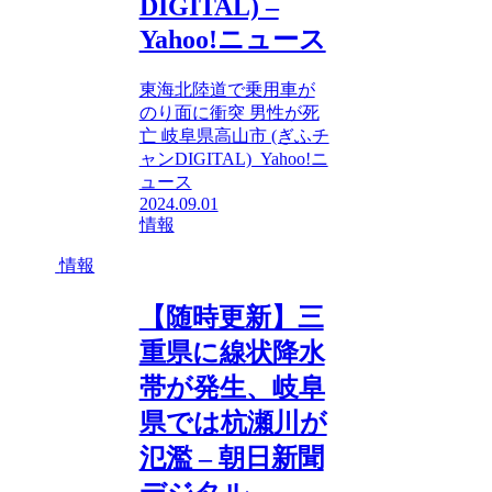
DIGITAL) –
Yahoo!ニュース
東海北陸道で乗用車が
のり面に衝突 男性が死
亡 岐阜県高山市 (ぎふチ
ャンDIGITAL) Yahoo!ニ
ュース
2024.09.01
情報
情報
【随時更新】三
重県に線状降水
帯が発生、岐阜
県では杭瀬川が
氾濫 – 朝日新聞