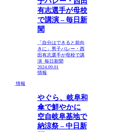
子バレー・西田
有志選手が母校
で講演 – 毎日新
聞
「自分はできると前向
きに」男子バレー・西
田有志選手が母校で講
演 毎日新聞
2024.09.01
情報
情報
やぐら、岐阜和
傘で鮮やかに
空自岐阜基地で
納涼祭 – 中日新