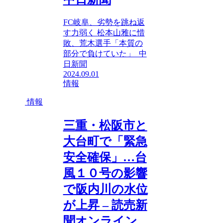
FC岐阜、劣勢を跳ね返
す力弱く 松本山雅に惜
敗、荒木選手「本質の
部分で負けていた」 中
日新聞
2024.09.01
情報
情報
三重・松阪市と
大台町で「緊急
安全確保」…台
風１０号の影響
で阪内川の水位
が上昇 – 読売新
聞オンライン