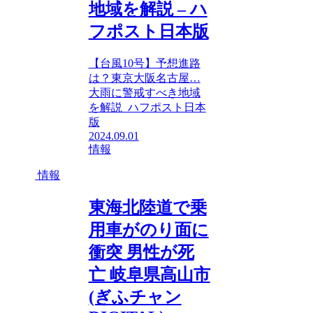
地域を解説 – ハ
フポスト日本版
【台風10号】予想進路
は？東京大阪名古屋…
大雨に警戒すべき地域
を解説 ハフポスト日本
版
2024.09.01
情報
情報
東海北陸道で乗
用車がのり面に
衝突 男性が死
亡 岐阜県高山市
(ぎふチャン