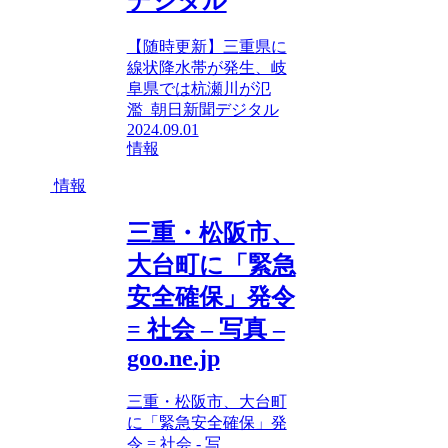
デジタル
【随時更新】三重県に
線状降水帯が発生、岐
阜県では杭瀬川が氾
濫 朝日新聞デジタル
2024.09.01
情報
情報
三重・松阪市、
大台町に「緊急
安全確保」発令
= 社会 – 写真 –
goo.ne.jp
三重・松阪市、大台町
に「緊急安全確保」発
令 = 社会 - 写