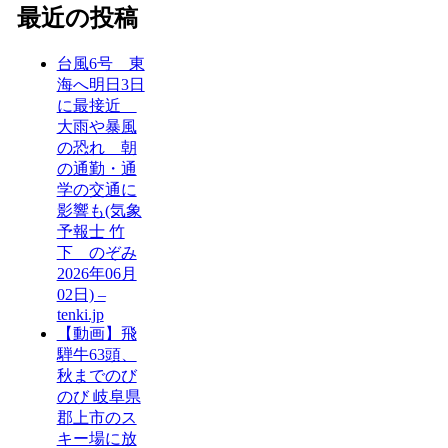
最近の投稿
台風6号 東
海へ明日3日
に最接近
大雨や暴風
の恐れ 朝
の通勤・通
学の交通に
影響も(気象
予報士 竹
下 のぞみ
2026年06月
02日) –
tenki.jp
【動画】飛
騨牛63頭、
秋までのび
のび 岐阜県
郡上市のス
キー場に放