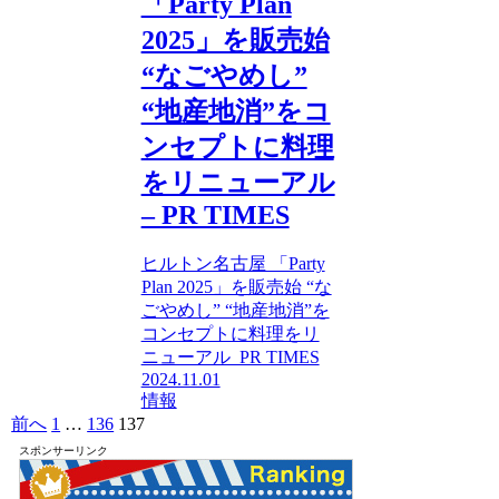
「Party Plan
2025」を販売始
“なごやめし”
“地産地消”をコ
ンセプトに料理
をリニューアル
– PR TIMES
ヒルトン名古屋 「Party
Plan 2025」を販売始 “な
ごやめし” “地産地消”を
コンセプトに料理をリ
ニューアル PR TIMES
2024.11.01
情報
前へ
1
…
136
137
スポンサーリンク