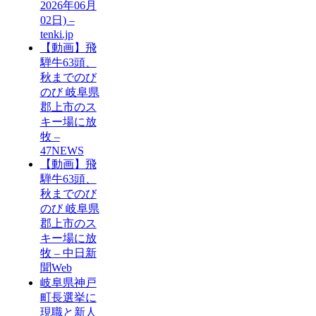
2026年06月
02日) –
tenki.jp
【動画】飛
騨牛63頭、
秋までのび
のび 岐阜県
郡上市のス
キー場に放
牧 –
47NEWS
【動画】飛
騨牛63頭、
秋までのび
のび 岐阜県
郡上市のス
キー場に放
牧 – 中日新
聞Web
岐阜県神戸
町長選挙に
現職と新人