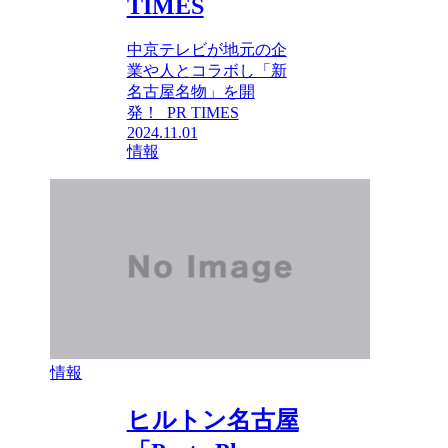
TIMES
中京テレビが地元の企
業や人とコラボし「新
名古屋名物」を開
発！ PR TIMES
2024.11.01
情報
情報
ヒルトン名古屋