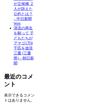
が立候補 ２
人が訴えた
公約とは？
– 中日新聞
Web
清流の再生
を願って 子
どもたちが
アマゴ1万8
千匹を放流
三重 [三重
県] – 朝日新
聞
最近のコメ
ント
表示できるコメン
トはありません。