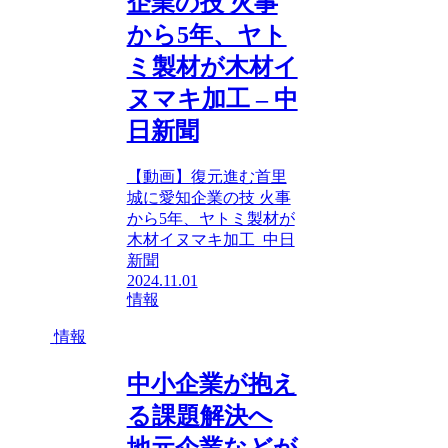
企業の技 火事
から5年、ヤト
ミ製材が木材イ
ヌマキ加工 – 中
日新聞
【動画】復元進む首里
城に愛知企業の技 火事
から5年、ヤトミ製材が
木材イヌマキ加工 中日
新聞
2024.11.01
情報
情報
中小企業が抱え
る課題解決へ
地元企業などが