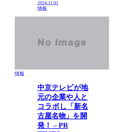
2024.11.01
情報
情報
中京テレビが地
元の企業や人と
コラボし「新名
古屋名物」を開
発！ – PR