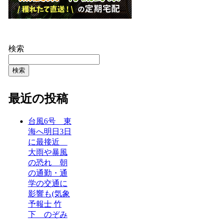
検索
検索
最近の投稿
台風6号 東
海へ明日3日
に最接近
大雨や暴風
の恐れ 朝
の通勤・通
学の交通に
影響も(気象
予報士 竹
下 のぞみ