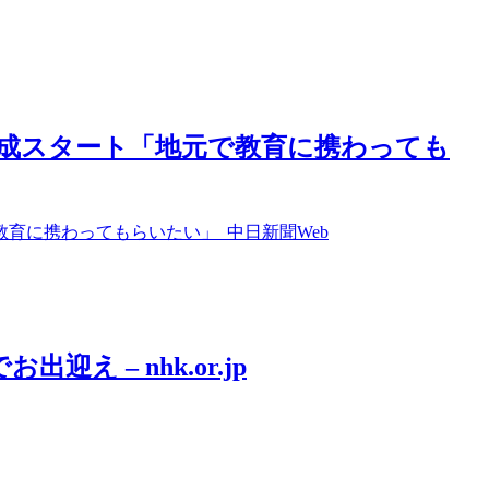
成スタート「地元で教育に携わっても
育に携わってもらいたい」 中日新聞Web
え – nhk.or.jp