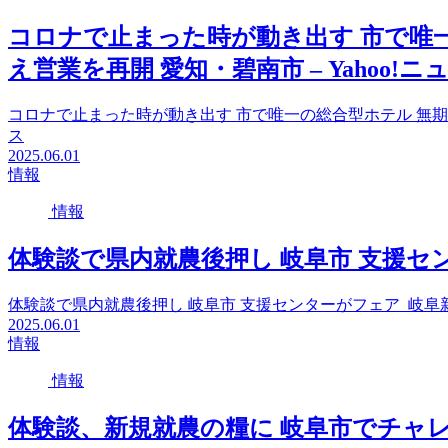
コロナで止まった時が動き出す 市で唯
え営業を再開 愛知・碧南市 – Yahoo!ニ
コロナで止まった時が動き出す 市で唯一の総合型ホテル 無期限
ス
2025.06.01
情報
情報
体験談で県内就農後押し 岐阜市 支援セ
体験談で県内就農後押し 岐阜市 支援センターがフェア 岐阜
2025.06.01
情報
情報
体験談、新規就農の糧に 岐阜市でチャレ