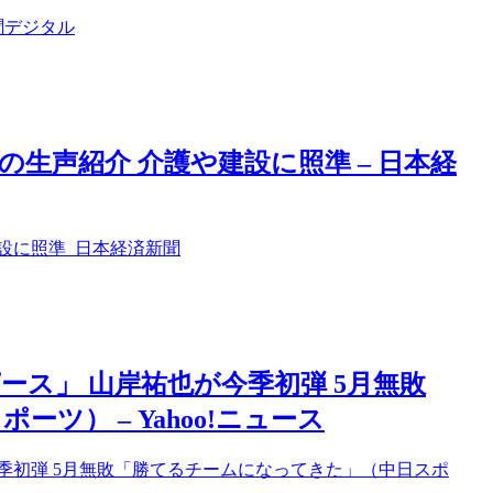
聞デジタル
生声紹介 介護や建設に照準 – 日本経
設に照準 日本経済新聞
ス」 山岸祐也が今季初弾 5月無敗
ツ） – Yahoo!ニュース
季初弾 5月無敗「勝てるチームになってきた」（中日スポ