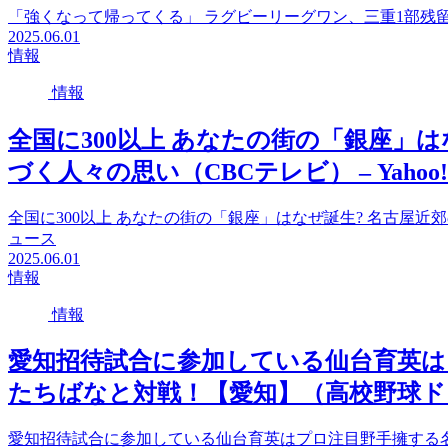
「強くなって帰ってくる」 ラグビーリーグワン、三重1部残留（
2025.06.01
情報
情報
全国に300以上 あなたの街の「銀座」
づく人々の思い（CBCテレビ） – Yaho
全国に300以上 あなたの街の「銀座」はなぜ誕生? 名古屋近郊
ュース
2025.06.01
情報
情報
愛知招待試合に参加している仙台育英は
たちばなと対戦！【愛知】（高校野球ドット
愛知招待試合に参加している仙台育英はプロ注目野手擁する