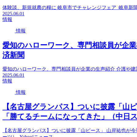
体験談、新規就農の糧に 岐阜市でチャレンジフェア 岐阜新
2025.06.01
情報
情報
愛知のハローワーク、専門相談員が企業の
済新聞
愛知のハローワーク、専門相談員が企業の生声紹介 介護や建
2025.06.01
情報
情報
【名古屋グランパス】ついに披露「山ピー
「勝てるチームになってきた」（中日スポー
【名古屋グランパス】ついに披露「山ピース」 山岸祐也が今
ーツ） Yahoo!ニュース