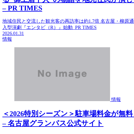
– PR TIMES
地域住民と交流した観光客の再訪率は約1.7倍 名古屋・柳原
入型演劇『エンタビ（R）』始動 PR TIMES
2026.01.31
情報
情報
＜2026特別シーズン＞駐車場料金が無
– 名古屋グランパス公式サイト