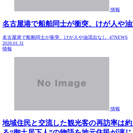
情報
名古屋港で船舶同士が衝突、けが人や油流出
名古屋港で船舶同士が衝突、けが人や油流出なし 47NEWS
2026.01.31
情報
情報
地域住民と交流した観光客の再訪率は約1
る“御土居下人”の物語を地元住民が演