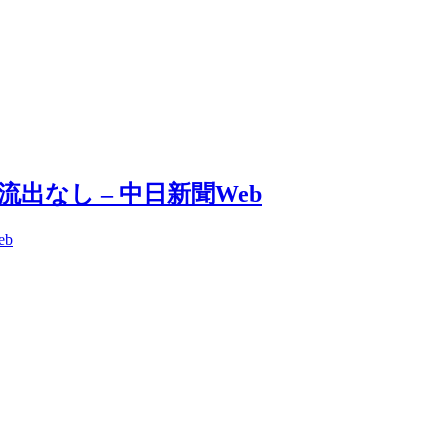
なし – 中日新聞Web
b