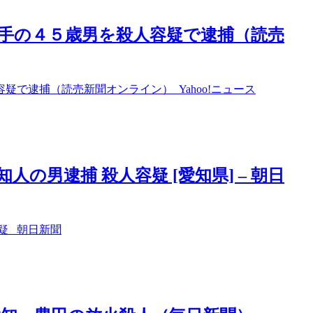
手の４５歳男を殺人容疑で逮捕（読売
で逮捕（読売新聞オンライン） Yahoo!ニュース
の男逮捕 殺人容疑 [愛知県] – 朝日
疑 朝日新聞