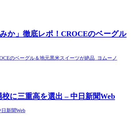
みか」徹底レポ！CROCEのベーグル
OCEのベーグル＆地元黒米スイーツが絶品 ヨムーノ
に三重高を選出 – 中日新聞Web
日新聞Web