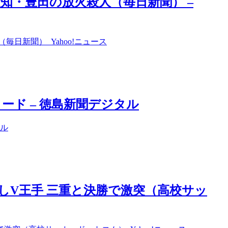
知・豊田の放火殺人（毎日新聞） –
日新聞） Yahoo!ニュース
ド – 徳島新聞デジタル
タル
しV王手 三重と決勝で激突（高校サッ