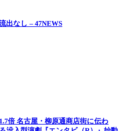
なし – 47NEWS
.7倍 名古屋・柳原通商店街に伝わ
じる没入型演劇『エンタビ（R）』始動