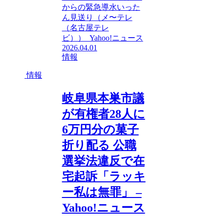
からの緊急導水いった
ん見送り（メ〜テレ
（名古屋テレ
ビ）） Yahoo!ニュース
2026.04.01
情報
情報
岐阜県本巣市議
が有権者28人に
6万円分の菓子
折り配る 公職
選挙法違反で在
宅起訴「ラッキ
ー私は無罪」 –
Yahoo!ニュース