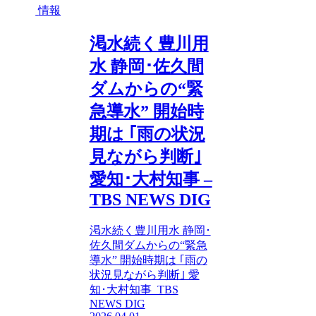
情報
渇水続く豊川用
水 静岡･佐久間
ダムからの“緊
急導水” 開始時
期は ｢雨の状況
見ながら判断｣
愛知･大村知事 –
TBS NEWS DIG
渇水続く豊川用水 静岡･
佐久間ダムからの“緊急
導水” 開始時期は ｢雨の
状況見ながら判断｣ 愛
知･大村知事 TBS
NEWS DIG