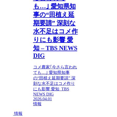
も…｣ 愛知県知
事の“田植え延
期要請” 深刻な
水不足はコメ作
りにも影響 愛
知 – TBS NEWS
DIG
コメ農家｢今さら言われ
ても…｣ 愛知県知事
の“田植え延期要請” 深
刻な水不足はコメ作り
にも影響 愛知 TBS
NEWS DIG
2026.04.01
情報
情報