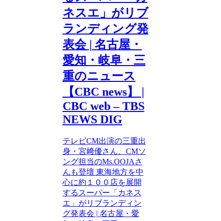
ネスエ」がリブ
ランディング発
表会 | 名古屋・
愛知・岐阜・三
重のニュース
【CBC news】 |
CBC web – TBS
NEWS DIG
テレビCM出演の三重出
身・宮﨑優さん、CMソ
ング担当のMs.OOJAさ
んも登壇 東海地方を中
心に約１００店を展開
するスーパー「カネス
エ」がリブランディン
グ発表会 | 名古屋・愛