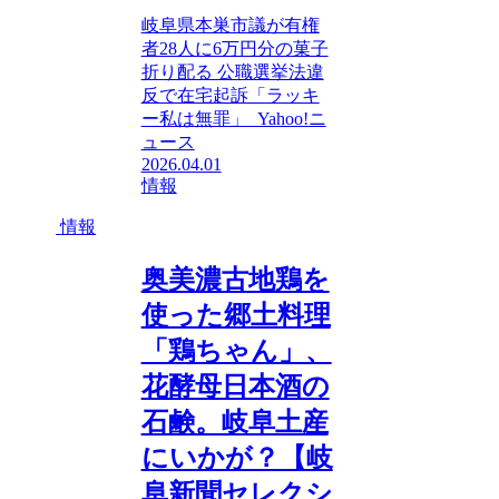
岐阜県本巣市議が有権
者28人に6万円分の菓子
折り配る 公職選挙法違
反で在宅起訴「ラッキ
ー私は無罪」 Yahoo!ニ
ュース
2026.04.01
情報
情報
奥美濃古地鶏を
使った郷土料理
「鶏ちゃん」、
花酵母日本酒の
石鹸。岐阜土産
にいかが？【岐
阜新聞セレクシ