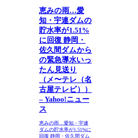
恵みの雨…愛
知・宇連ダムの
貯水率が1.51%
に回復 静岡・
佐久間ダムから
の緊急導水いっ
たん見送り
（メ〜テレ（名
古屋テレビ））
– Yahoo!ニュー
ス
恵みの雨…愛知・宇連
ダムの貯水率が1.51%に
回復 静岡・佐久間ダム