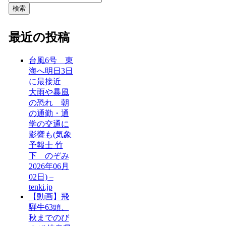
検索
最近の投稿
台風6号 東
海へ明日3日
に最接近
大雨や暴風
の恐れ 朝
の通勤・通
学の交通に
影響も(気象
予報士 竹
下 のぞみ
2026年06月
02日) –
tenki.jp
【動画】飛
騨牛63頭、
秋までのび