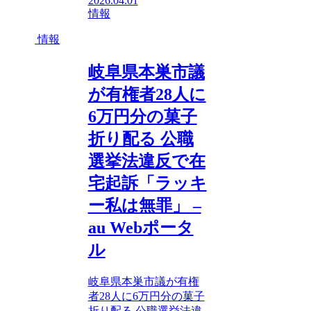
2026.04.01
情報
情報
岐阜県本巣市議
が有権者28人に
6万円分の菓子
折り配る 公職
選挙法違反で在
宅起訴「ラッキ
ー私は無罪」 –
au Webポータ
ル
岐阜県本巣市議が有権
者28人に6万円分の菓子
折り配る 公職選挙法違