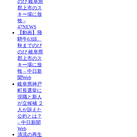
のび 岐阜県
郡上市のス
キー場に放
牧 –
47NEWS
【動画】飛
騨牛63頭、
秋までのび
のび 岐阜県
郡上市のス
キー場に放
牧 – 中日新
聞Web
岐阜県神戸
町長選挙に
現職と新人
が立候補 ２
人が訴えた
公約とは？
– 中日新聞
Web
清流の再生