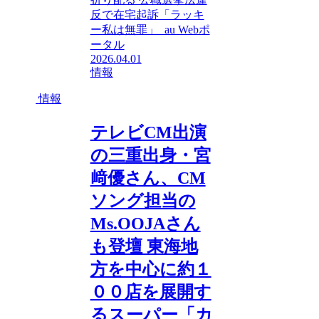
反で在宅起訴「ラッキ
ー私は無罪」 au Webポ
ータル
2026.04.01
情報
情報
テレビCM出演
の三重出身・宮
﨑優さん、CM
ソング担当の
Ms.OOJAさん
も登壇 東海地
方を中心に約１
００店を展開す
るスーパー「カ