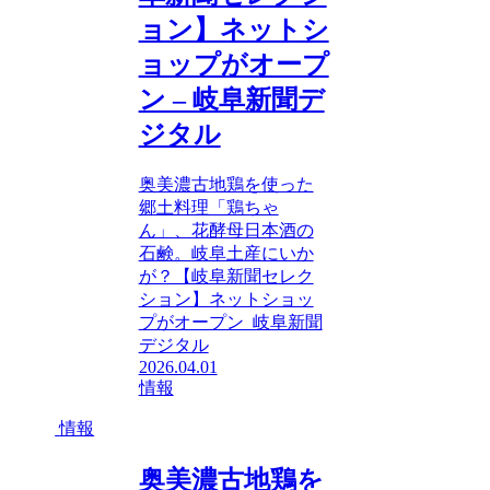
ョン】ネットシ
ョップがオープ
ン – 岐阜新聞デ
ジタル
奥美濃古地鶏を使った
郷土料理「鶏ちゃ
ん」、花酵母日本酒の
石鹸。岐阜土産にいか
が？【岐阜新聞セレク
ション】ネットショッ
プがオープン 岐阜新聞
デジタル
2026.04.01
情報
情報
奥美濃古地鶏を