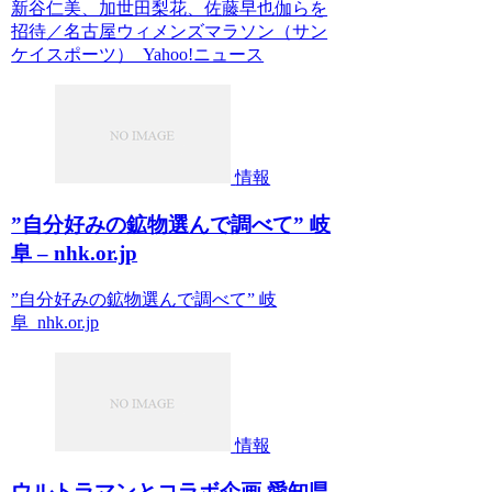
新谷仁美、加世田梨花、佐藤早也伽らを
招待／名古屋ウィメンズマラソン（サン
ケイスポーツ） Yahoo!ニュース
情報
”自分好みの鉱物選んで調べて” 岐
阜 – nhk.or.jp
”自分好みの鉱物選んで調べて” 岐
阜 nhk.or.jp
情報
ウルトラマンとコラボ企画 愛知県