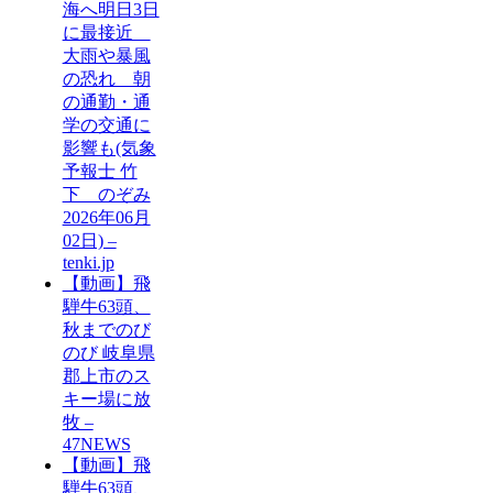
海へ明日3日
に最接近
大雨や暴風
の恐れ 朝
の通勤・通
学の交通に
影響も(気象
予報士 竹
下 のぞみ
2026年06月
02日) –
tenki.jp
【動画】飛
騨牛63頭、
秋までのび
のび 岐阜県
郡上市のス
キー場に放
牧 –
47NEWS
【動画】飛
騨牛63頭、