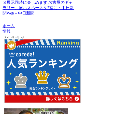
３展示同時に楽しめます 名古屋のギャ
ラリー、展示スペースを3室に：中日新
聞Web – 中日新聞
ホーム
情報
スポンサーリンク