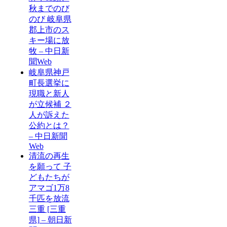
秋までのび
のび 岐阜県
郡上市のス
キー場に放
牧 – 中日新
聞Web
岐阜県神戸
町長選挙に
現職と新人
が立候補 ２
人が訴えた
公約とは？
– 中日新聞
Web
清流の再生
を願って 子
どもたちが
アマゴ1万8
千匹を放流
三重 [三重
県] – 朝日新