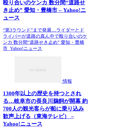
殴り合いのケンカ 数分間“道路せ
き止め” 愛知・豊橋市 – Yahoo!ニ
ュース
“第3ラウンド”まで発展…ライダーとド
ライバーが道路の真ん中で殴り合いのケ
ンカ 数分間“道路せき止め” 愛知・豊橋
市 Yahoo!ニュース
情報
1300年以上の歴史を持つとされ
る…岐阜市の長良川鵜飼が開幕 約
700人の観光客らが船に乗り込み
歓声上げる（東海テレビ） –
Yahoo!ニュース