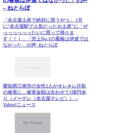
の看板は伊達ではなかった」の声
– ねとらぼ
「名古屋土産で絶対に買うやつ」 1月
に“名古屋駅で人気だったお土産”に「ぜ
っっっっっったいに買って帰りま
す！！！」「売上No.1の看板は伊達では
なかった」の声 ねとらぼ
愛知県江南市の女性2人がオレオレ詐欺
の被害に…被害金額は合わせて1億円余
り（メ〜テレ（名古屋テレビ）） –
Yahoo!ニュース