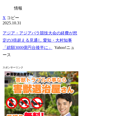
情報
X
コピー
2025.10.31
アジア・アジアパラ競技大会の経費が想
定の3倍超える見通し 愛知・大村知事
「総額3000億円台後半に」
Yahoo!ニュ
ース
スポンサーリンク