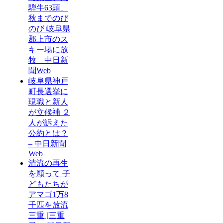
騨牛63頭、
秋までのび
のび 岐阜県
郡上市のス
キー場に放
牧 – 中日新
聞Web
岐阜県神戸
町長選挙に
現職と新人
が立候補 ２
人が訴えた
公約とは？
– 中日新聞
Web
清流の再生
を願って 子
どもたちが
アマゴ1万8
千匹を放流
三重 [三重