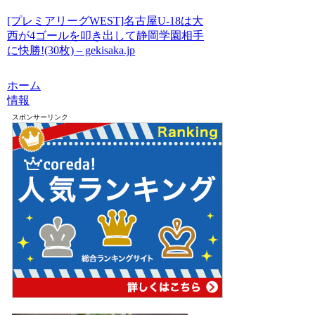
[プレミアリーグWEST]名古屋U-18は大
西が4ゴールを叩き出して静岡学園相手
に快勝!(30枚) – gekisaka.jp
ホーム
情報
スポンサーリンク