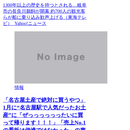
1300年以上の歴史を持つとされる…岐阜
市の長良川鵜飼が開幕 約700人の観光客
らが船に乗り込み歓声上げる（東海テレ
ビ） Yahoo!ニュース
情報
「名古屋土産で絶対に買うやつ」
1月に“名古屋駅で人気だったお土
産”に「ぜっっっっっったいに買
って帰ります！！！」「売上No.1