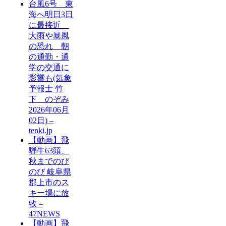
台風6号 東
海へ明日3日
に最接近
大雨や暴風
の恐れ 朝
の通勤・通
学の交通に
影響も(気象
予報士 竹
下 のぞみ
2026年06月
02日) –
tenki.jp
【動画】飛
騨牛63頭、
秋までのび
のび 岐阜県
郡上市のス
キー場に放
牧 –
47NEWS
【動画】飛