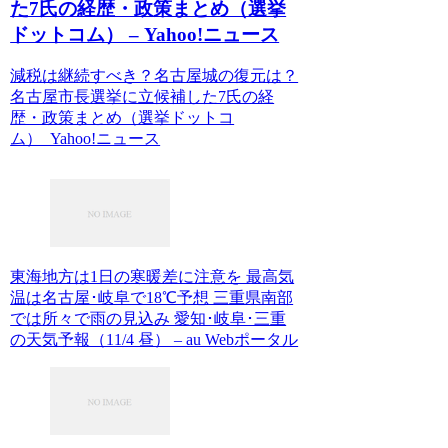
た7氏の経歴・政策まとめ（選挙
ドットコム） – Yahoo!ニュース
減税は継続すべき？名古屋城の復元は？
名古屋市長選挙に立候補した7氏の経
歴・政策まとめ（選挙ドットコ
ム） Yahoo!ニュース
東海地方は1日の寒暖差に注意を 最高気
温は名古屋･岐阜で18℃予想 三重県南部
では所々で雨の見込み 愛知･岐阜･三重
の天気予報（11/4 昼） – au Webポータル