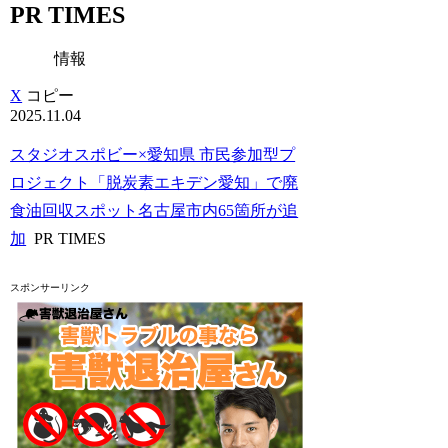
PR TIMES
情報
X
コピー
2025.11.04
スタジオスポビー×愛知県 市民参加型プ
ロジェクト「脱炭素エキデン愛知」で廃
食油回収スポット名古屋市内65箇所が追
加
PR TIMES
スポンサーリンク