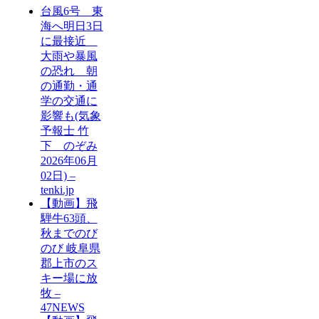
台風6号 東
海へ明日3日
に最接近
大雨や暴風
の恐れ 朝
の通勤・通
学の交通に
影響も(気象
予報士 竹
下 のぞみ
2026年06月
02日) –
tenki.jp
【動画】飛
騨牛63頭、
秋までのび
のび 岐阜県
郡上市のス
キー場に放
牧 –
47NEWS