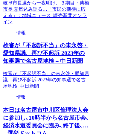
岐阜市長選から一夜明け、３期目・柴橋
市長 意気込み語る…「市民の期待に応
える」：地域ニュース 読売新聞オンラ
イン
情報
検審が「不起訴不当」の末永啓・
愛知県議、再び不起訴 2023年の
知事選で名古屋地検 – 中日新聞
検審が「不起訴不当」の末永啓・愛知県
議、再び不起訴 2023年の知事選で名古
屋地検 中日新聞
情報
本日は名古屋市中川区倫理法人会
に参加し､10時半から名古屋市会､
経済水道委員会に臨み､終了後､…
– 選挙ドットコム