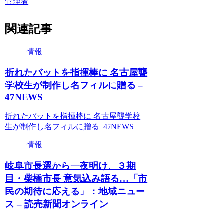
管理者
関連記事
情報
折れたバットを指揮棒に 名古屋聾
学校生が制作し名フィルに贈る –
47NEWS
折れたバットを指揮棒に 名古屋聾学校
生が制作し名フィルに贈る 47NEWS
情報
岐阜市長選から一夜明け、３期
目・柴橋市長 意気込み語る…「市
民の期待に応える」：地域ニュー
ス – 読売新聞オンライン