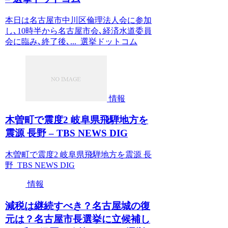
本日は名古屋市中川区倫理法人会に参加
し､10時半から名古屋市会､経済水道委員
会に臨み､終了後､... 選挙ドットコム
情報
木曽町で震度2 岐阜県飛騨地方を
震源 長野 – TBS NEWS DIG
木曽町で震度2 岐阜県飛騨地方を震源 長
野 TBS NEWS DIG
情報
減税は継続すべき？名古屋城の復
元は？名古屋市長選挙に立候補し