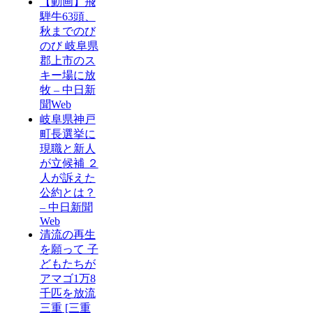
【動画】飛
騨牛63頭、
秋までのび
のび 岐阜県
郡上市のス
キー場に放
牧 – 中日新
聞Web
岐阜県神戸
町長選挙に
現職と新人
が立候補 ２
人が訴えた
公約とは？
– 中日新聞
Web
清流の再生
を願って 子
どもたちが
アマゴ1万8
千匹を放流
三重 [三重