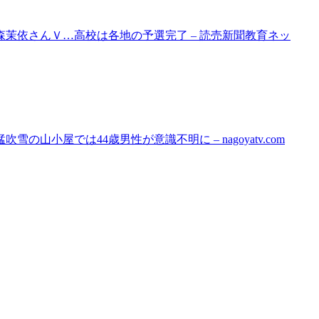
茉依さんＶ…高校は各地の予選完了 – 読売新聞教育ネッ
山小屋では44歳男性が意識不明に – nagoyatv.com