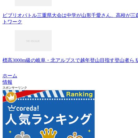
ビブリオバトル三重県大会は中学が山形千愛さん、高校が三森
トワーク
標高3000m級の岐阜・北アルプスで越年登山目指す登山者ら 猛吹雪の
ホーム
情報
スポンサーリンク