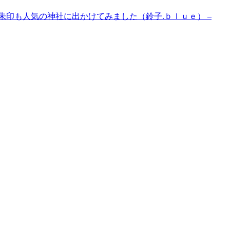
朱印も人気の神社に出かけてみました（鈴子.ｂｌｕｅ） –