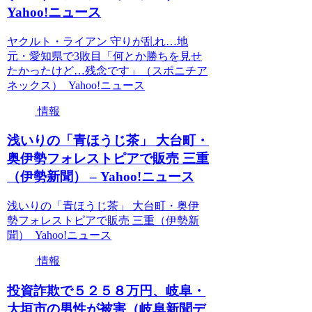
Yahoo!ニュース
ヤクルト・ライアン 守りが乱れ…地
元・愛知県で3敗目「何とか勝ちを見せ
たかったけど…残念です」（スポニチア
ネックス） Yahoo!ニュース
情報
浅いりの「青ほうじ茶」 大台町・
奥伊勢フォレストピアで販売 三重
（伊勢新聞） – Yahoo!ニュース
浅いりの「青ほうじ茶」 大台町・奥伊
勢フォレストピアで販売 三重（伊勢新
聞） Yahoo!ニュース
情報
投資詐欺で５２５８万円、岐阜・
大垣市の男性が被害（岐阜新聞デ