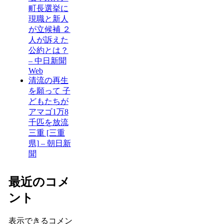
町長選挙に
現職と新人
が立候補 ２
人が訴えた
公約とは？
– 中日新聞
Web
清流の再生
を願って 子
どもたちが
アマゴ1万8
千匹を放流
三重 [三重
県] – 朝日新
聞
最近のコメ
ント
表示できるコメン