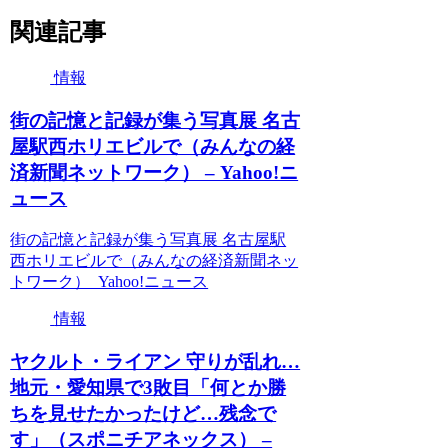
関連記事
情報
街の記憶と記録が集う写真展 名古
屋駅西ホリエビルで（みんなの経
済新聞ネットワーク） – Yahoo!ニ
ュース
街の記憶と記録が集う写真展 名古屋駅
西ホリエビルで（みんなの経済新聞ネッ
トワーク） Yahoo!ニュース
情報
ヤクルト・ライアン 守りが乱れ…
地元・愛知県で3敗目「何とか勝
ちを見せたかったけど…残念で
す」（スポニチアネックス） –