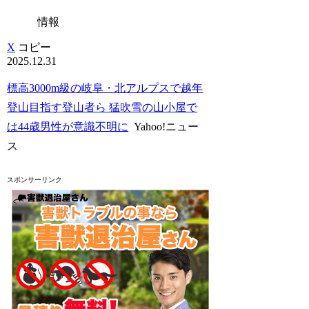
情報
X
コピー
2025.12.31
標高3000m級の岐阜・北アルプスで越年
登山目指す登山者ら 猛吹雪の山小屋で
は44歳男性が意識不明に
Yahoo!ニュー
ス
スポンサーリンク