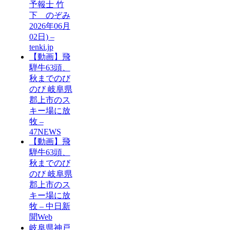
予報士 竹
下 のぞみ
2026年06月
02日) –
tenki.jp
【動画】飛
騨牛63頭、
秋までのび
のび 岐阜県
郡上市のス
キー場に放
牧 –
47NEWS
【動画】飛
騨牛63頭、
秋までのび
のび 岐阜県
郡上市のス
キー場に放
牧 – 中日新
聞Web
岐阜県神戸