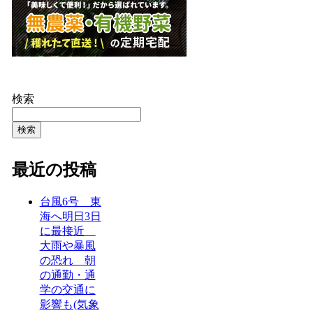
検索
検索
最近の投稿
台風6号 東
海へ明日3日
に最接近
大雨や暴風
の恐れ 朝
の通勤・通
学の交通に
影響も(気象