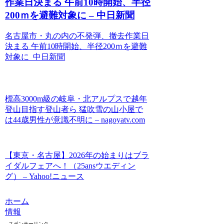
作業日決まる 午前10時開始、半径
200ｍを避難対象に – 中日新聞
名古屋市・丸の内の不発弾、撤去作業日
決まる 午前10時開始、半径200ｍを避難
対象に 中日新聞
標高3000m級の岐阜・北アルプスで越年
登山目指す登山者ら 猛吹雪の山小屋で
は44歳男性が意識不明に – nagoyatv.com
【東京・名古屋】2026年の始まりはブラ
イダルフェアへ！（25ansウエディン
グ） – Yahoo!ニュース
ホーム
情報
スポンサーリンク