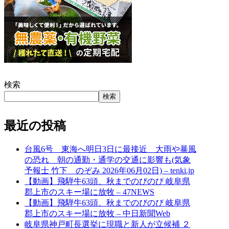
検索
検索
最近の投稿
台風6号 東海へ明日3日に最接近 大雨や暴風
の恐れ 朝の通勤・通学の交通に影響も(気象
予報士 竹下 のぞみ 2026年06月02日) – tenki.jp
【動画】飛騨牛63頭、秋までのびのび 岐阜県
郡上市のスキー場に放牧 – 47NEWS
【動画】飛騨牛63頭、秋までのびのび 岐阜県
郡上市のスキー場に放牧 – 中日新聞Web
岐阜県神戸町長選挙に現職と新人が立候補 ２