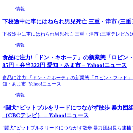
情報
下校途中に車にはねられ男児死亡 三重・津市 (三重テレビ
下校途中に車にはねられ男児死亡 三重・津市 (三重テレビ放送) 
情報
食品に注力!「ドン・キホーテ」の新業態「ロビン・フ
85円・弁当322円 愛知・あま市 – Yahoo!ニュース
食品に注力!「ドン・キホーテ」の新業態「ロビン・フッド」 全国
知・あま市 Yahoo!ニュース
情報
“闘犬”ピットブルをリードにつながず散歩 暴力団
（CBCテレビ） – Yahoo!ニュース
“闘犬”ピットブルをリードにつながず散歩 暴力団組長ら逮捕 市