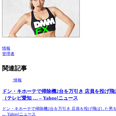
情報
管理者
関連記事
情報
ドン・キホーテで掃除機2台を万引き 店員を投げ飛
（テレビ愛知 … – Yahoo!ニュース
ドン・キホーテで掃除機2台を万引き 店員を投げ飛ばした男
... Yahoo!ニュース