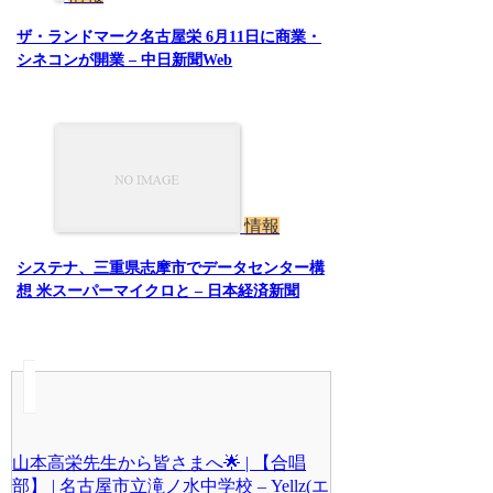
ザ・ランドマーク名古屋栄 6月11日に商業・
シネコンが開業 – 中日新聞Web
情報
システナ、三重県志摩市でデータセンター構
想 米スーパーマイクロと – 日本経済新聞
山本高栄先生から皆さまへ🌟 | 【合唱
部】 | 名古屋市立滝ノ水中学校 – Yellz(エ