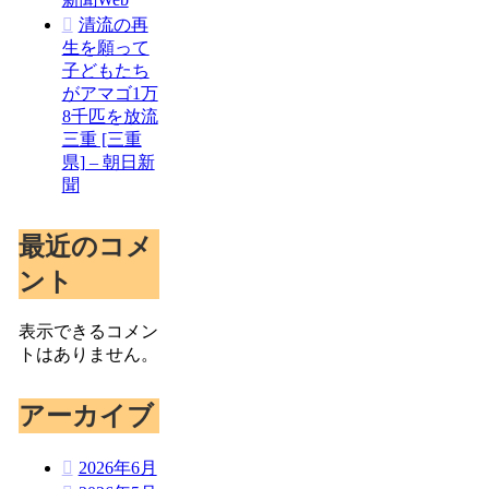
清流の再
生を願って
子どもたち
がアマゴ1万
8千匹を放流
三重 [三重
県] – 朝日新
聞
最近のコメ
ント
表示できるコメン
トはありません。
アーカイブ
2026年6月