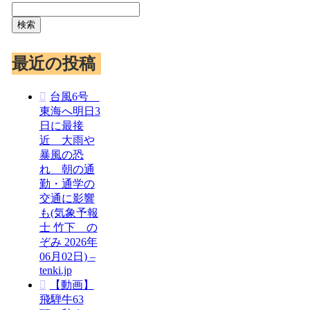
検索
最近の投稿
台風6号
東海へ明日3
日に最接
近 大雨や
暴風の恐
れ 朝の通
勤・通学の
交通に影響
も(気象予報
士 竹下 の
ぞみ 2026年
06月02日) –
tenki.jp
【動画】
飛騨牛63