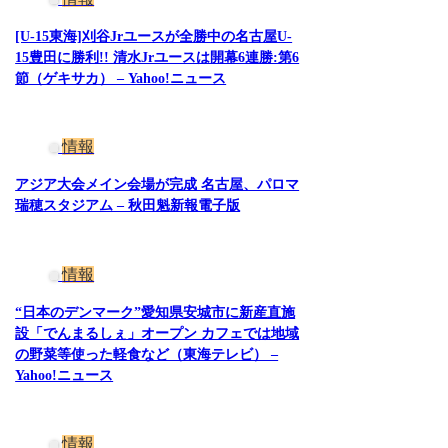
[U-15東海]刈谷Jrユースが全勝中の名古屋U-
15豊田に勝利!! 清水Jrユースは開幕6連勝:第6
節（ゲキサカ） – Yahoo!ニュース
情報
アジア大会メイン会場が完成 名古屋、パロマ
瑞穂スタジアム – 秋田魁新報電子版
情報
“日本のデンマーク”愛知県安城市に新産直施
設「でんまるしぇ」オープン カフェでは地域
の野菜等使った軽食など（東海テレビ） –
Yahoo!ニュース
情報