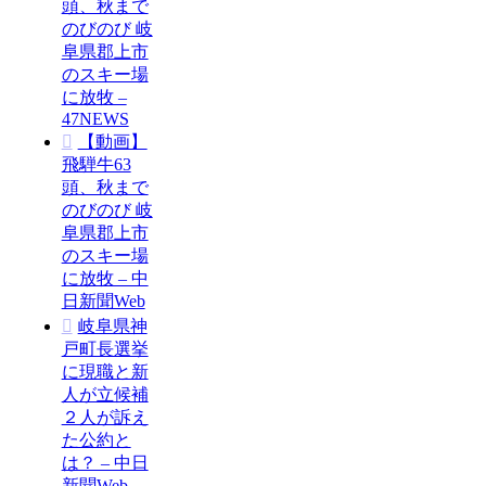
頭、秋まで
のびのび 岐
阜県郡上市
のスキー場
に放牧 –
47NEWS
【動画】
飛騨牛63
頭、秋まで
のびのび 岐
阜県郡上市
のスキー場
に放牧 – 中
日新聞Web
岐阜県神
戸町長選挙
に現職と新
人が立候補
２人が訴え
た公約と
は？ – 中日
新聞Web