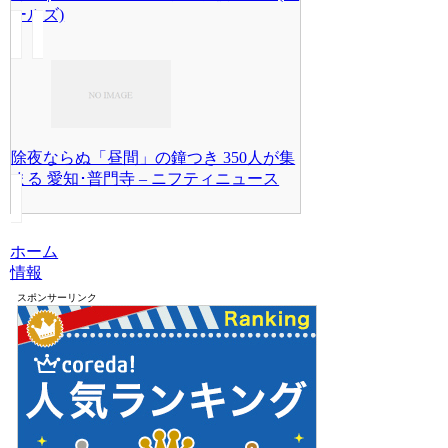
ールズ)
除夜ならぬ「昼間」の鐘つき 350人が集
まる 愛知･普門寺 – ニフティニュース
ホーム
情報
スポンサーリンク