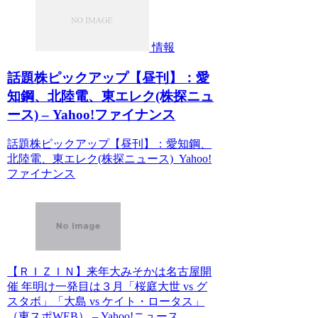
情報
話題株ピックアップ【昼刊】：愛
知鋼、北陸電、東エレク(株探ニュ
ース) – Yahoo!ファイナンス
話題株ピックアップ【昼刊】：愛知鋼、
北陸電、東エレク(株探ニュース) Yahoo!
ファイナンス
【ＲＩＺＩＮ】来年大みそかは名古屋開
催 年明け一発目は３月「桜庭大世 vs グ
スタボ」「大島 vs ケイト・ロータス」
（東スポWEB） – Yahoo!ニュース