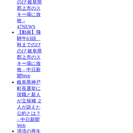
のび 岐阜県
郡上市のス
キー場に放
牧 –
47NEWS
【動画】飛
騨牛63頭、
秋までのび
のび 岐阜県
郡上市のス
キー場に放
牧 – 中日新
聞Web
岐阜県神戸
町長選挙に
現職と新人
が立候補 ２
人が訴えた
公約とは？
– 中日新聞
Web
清流の再生