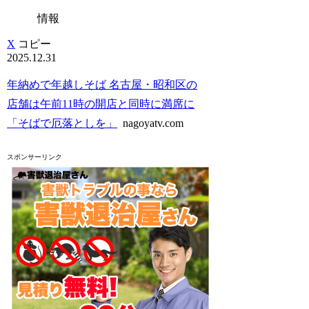
情報
X
コピー
2025.12.31
年納めで年越しそば 名古屋・昭和区の
店舗は午前11時の開店と同時に満席に
「そばで厄落としを」
nagoyatv.com
スポンサーリンク