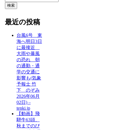
検索
最近の投稿
台風6号 東
海へ明日3日
に最接近
大雨や暴風
の恐れ 朝
の通勤・通
学の交通に
影響も(気象
予報士 竹
下 のぞみ
2026年06月
02日) –
tenki.jp
【動画】飛
騨牛63頭、
秋までのび