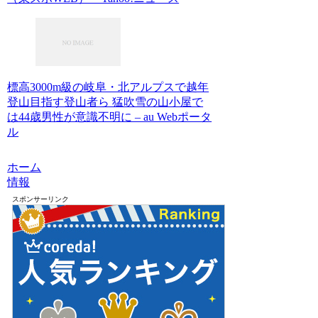
標高3000m級の岐阜・北アルプスで越年
登山目指す登山者ら 猛吹雪の山小屋で
は44歳男性が意識不明に – au Webポータ
ル
ホーム
情報
スポンサーリンク