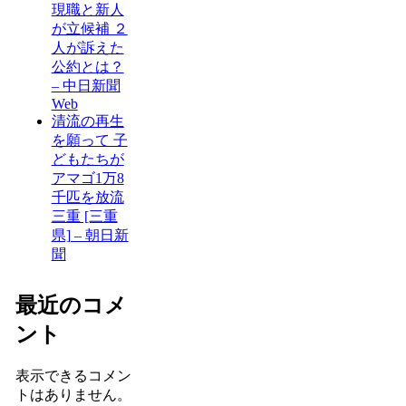
現職と新人
が立候補 ２
人が訴えた
公約とは？
– 中日新聞
Web
清流の再生
を願って 子
どもたちが
アマゴ1万8
千匹を放流
三重 [三重
県] – 朝日新
聞
最近のコメ
ント
表示できるコメン
トはありません。