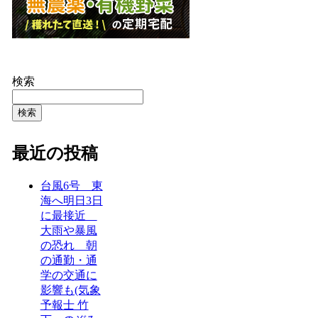
検索
検索
最近の投稿
台風6号 東
海へ明日3日
に最接近
大雨や暴風
の恐れ 朝
の通勤・通
学の交通に
影響も(気象
予報士 竹