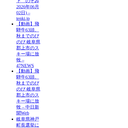
下 のぞみ
2026年06月
02日) –
tenki.jp
【動画】飛
騨牛63頭、
秋までのび
のび 岐阜県
郡上市のス
キー場に放
牧 –
47NEWS
【動画】飛
騨牛63頭、
秋までのび
のび 岐阜県
郡上市のス
キー場に放
牧 – 中日新
聞Web
岐阜県神戸
町長選挙に