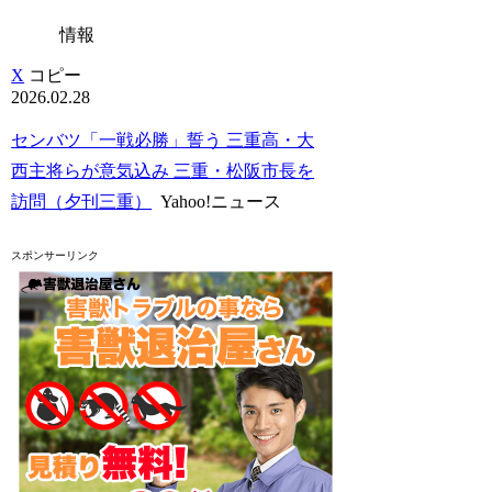
情報
X
コピー
2026.02.28
センバツ「一戦必勝」誓う 三重高・大
西主将らが意気込み 三重・松阪市長を
訪問（夕刊三重）
Yahoo!ニュース
スポンサーリンク