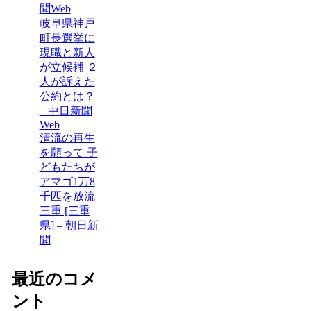
聞Web
岐阜県神戸
町長選挙に
現職と新人
が立候補 ２
人が訴えた
公約とは？
– 中日新聞
Web
清流の再生
を願って 子
どもたちが
アマゴ1万8
千匹を放流
三重 [三重
県] – 朝日新
聞
最近のコメ
ント