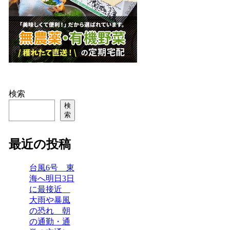
検索
検
索
最近の投稿
台風6号 東
海へ明日3日
に最接近
大雨や暴風
の恐れ 朝
の通勤・通