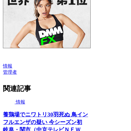
情報
管理者
関連記事
情報
養鶏場でニワトリ30羽死ぬ 鳥イン
フルエンザの疑い 今シーズン初
岐阜・関市（中京テレビＮＥＷ