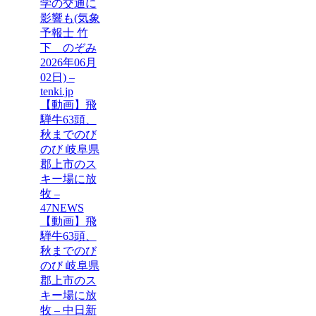
学の交通に
影響も(気象
予報士 竹
下 のぞみ
2026年06月
02日) –
tenki.jp
【動画】飛
騨牛63頭、
秋までのび
のび 岐阜県
郡上市のス
キー場に放
牧 –
47NEWS
【動画】飛
騨牛63頭、
秋までのび
のび 岐阜県
郡上市のス
キー場に放
牧 – 中日新