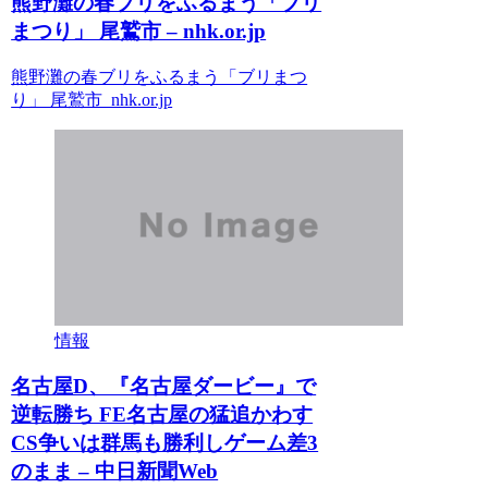
熊野灘の春ブリをふるまう「ブリ
まつり」 尾鷲市 – nhk.or.jp
熊野灘の春ブリをふるまう「ブリまつ
り」 尾鷲市 nhk.or.jp
情報
名古屋D、『名古屋ダービー』で
逆転勝ち FE名古屋の猛追かわす
CS争いは群馬も勝利しゲーム差3
のまま – 中日新聞Web