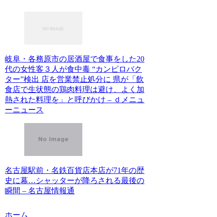
岐阜・各務原市の居酒屋で食事をした20
代の女性客３人が食中毒 “カンピロバク
ター”検出 店を営業禁止処分に 県が「飲
食店で生状態の鶏肉料理は避け、よく加
熱された料理を」と呼びかけ – ｄメニュ
ーニュース
名古屋駅前・名鉄百貨店本店が71年の歴
史に幕…シャッターが降ろされる最後の
瞬間 – 名古屋情報通
ホーム