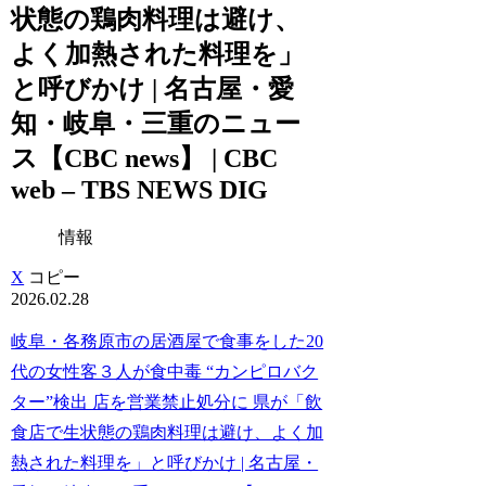
状態の鶏肉料理は避け、
よく加熱された料理を」
と呼びかけ | 名古屋・愛
知・岐阜・三重のニュー
ス【CBC news】 | CBC
web – TBS NEWS DIG
情報
X
コピー
2026.02.28
岐阜・各務原市の居酒屋で食事をした20
代の女性客３人が食中毒 “カンピロバク
ター”検出 店を営業禁止処分に 県が「飲
食店で生状態の鶏肉料理は避け、よく加
熱された料理を」と呼びかけ | 名古屋・