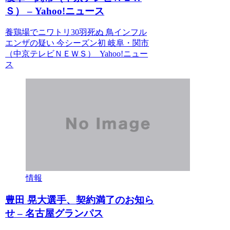
Ｓ） – Yahoo!ニュース
養鶏場でニワトリ30羽死ぬ 鳥インフル
エンザの疑い 今シーズン初 岐阜・関市
（中京テレビＮＥＷＳ） Yahoo!ニュー
ス
情報
豊田 晃大選手、契約満了のお知ら
せ – 名古屋グランパス