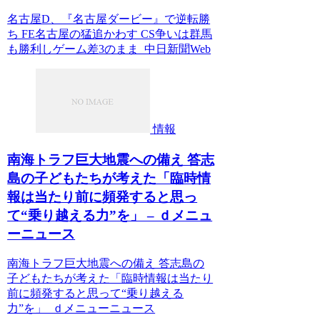
名古屋D、『名古屋ダービー』で逆転勝
ち FE名古屋の猛追かわす CS争いは群馬
も勝利しゲーム差3のまま 中日新聞Web
情報
南海トラフ巨大地震への備え 答志
島の子どもたちが考えた「臨時情
報は当たり前に頻発すると思っ
て“乗り越える力”を」 – ｄメニュ
ーニュース
南海トラフ巨大地震への備え 答志島の
子どもたちが考えた「臨時情報は当たり
前に頻発すると思って“乗り越える
力”を」 ｄメニューニュース