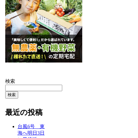
検索
検索
最近の投稿
台風6号 東
海へ明日3日