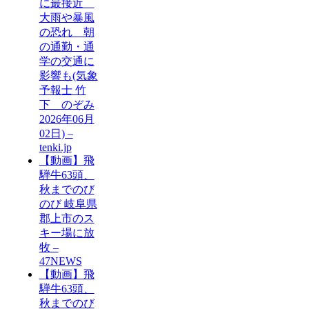
に最接近
大雨や暴風
の恐れ 朝
の通勤・通
学の交通に
影響も(気象
予報士 竹
下 のぞみ
2026年06月
02日) –
tenki.jp
【動画】飛
騨牛63頭、
秋までのび
のび 岐阜県
郡上市のス
キー場に放
牧 –
47NEWS
【動画】飛
騨牛63頭、
秋までのび