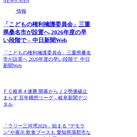
NEWS NNN
情報
「こどもの権利擁護委員会」三重
県桑名市が設置へ 2026年度の早
い段階で – 中日新聞Web
「こどもの権利擁護委員会」三重県桑名
市が設置へ 2026年度の早い段階で 中日
新聞Web
ＦＣ岐阜４連勝 開幕からＪ２勢連破止
まらず 百年構想リーグ – 岐阜新聞デジ
タル
「ラリー三河湾2026」始まる ”デモラ
ン”や展示 飲食ブースも 愛知県蒲郡市な