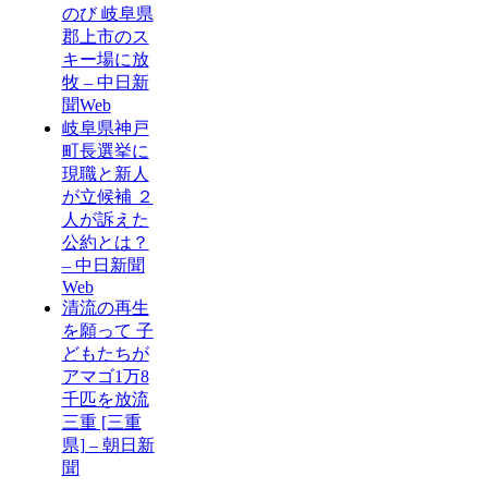
のび 岐阜県
郡上市のス
キー場に放
牧 – 中日新
聞Web
岐阜県神戸
町長選挙に
現職と新人
が立候補 ２
人が訴えた
公約とは？
– 中日新聞
Web
清流の再生
を願って 子
どもたちが
アマゴ1万8
千匹を放流
三重 [三重
県] – 朝日新
聞