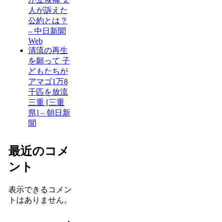
人が訴えた
公約とは？
– 中日新聞
Web
清流の再生
を願って 子
どもたちが
アマゴ1万8
千匹を放流
三重 [三重
県] – 朝日新
聞
最近のコメ
ント
表示できるコメン
トはありません。