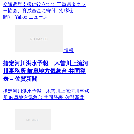
交通遺児支援に役立てて 三重県タクシ
ー協会、育成基金に寄付（伊勢新
聞） Yahoo!ニュース
情報
指定河川洪水予報＝木曽川上流河
川事務所 岐阜地方気象台 共同発
表 – 佐賀新聞
指定河川洪水予報＝木曽川上流河川事務
所 岐阜地方気象台 共同発表 佐賀新聞