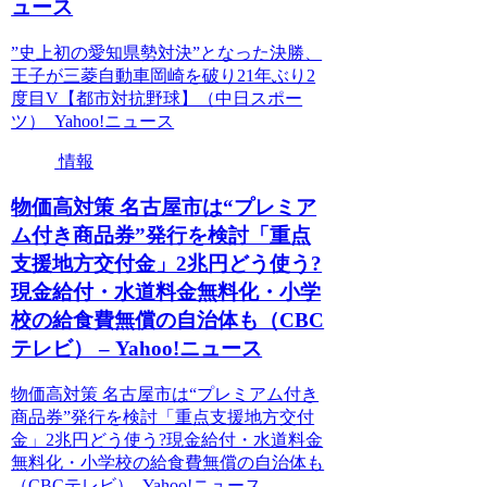
ュース
”史上初の愛知県勢対決”となった決勝、
王子が三菱自動車岡崎を破り21年ぶり2
度目V【都市対抗野球】（中日スポー
ツ） Yahoo!ニュース
情報
物価高対策 名古屋市は“プレミア
ム付き商品券”発行を検討「重点
支援地方交付金」2兆円どう使う?
現金給付・水道料金無料化・小学
校の給食費無償の自治体も（CBC
テレビ） – Yahoo!ニュース
物価高対策 名古屋市は“プレミアム付き
商品券”発行を検討「重点支援地方交付
金」2兆円どう使う?現金給付・水道料金
無料化・小学校の給食費無償の自治体も
（CBCテレビ） Yahoo!ニュース