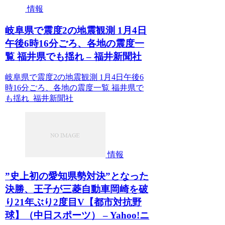
情報
岐阜県で震度2の地震観測 1月4日
午後6時16分ごろ、各地の震度一
覧 福井県でも揺れ – 福井新聞社
岐阜県で震度2の地震観測 1月4日午後6
時16分ごろ、各地の震度一覧 福井県で
も揺れ 福井新聞社
情報
”史上初の愛知県勢対決”となった
決勝、王子が三菱自動車岡崎を破
り21年ぶり2度目V【都市対抗野
球】（中日スポーツ） – Yahoo!ニ