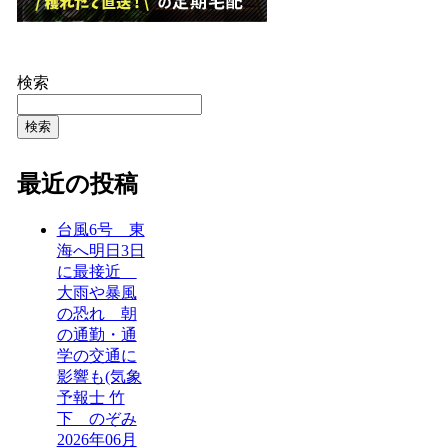
検索
検索
最近の投稿
台風6号 東
海へ明日3日
に最接近
大雨や暴風
の恐れ 朝
の通勤・通
学の交通に
影響も(気象
予報士 竹
下 のぞみ
2026年06月