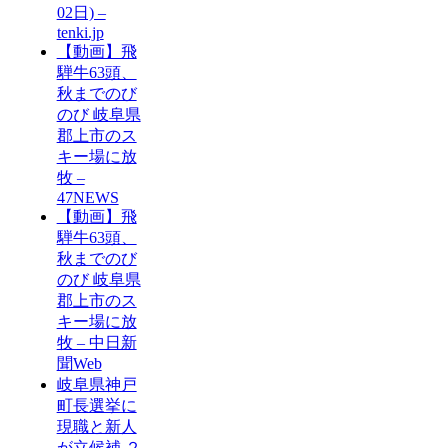
02日) –
tenki.jp
【動画】飛
騨牛63頭、
秋までのび
のび 岐阜県
郡上市のス
キー場に放
牧 –
47NEWS
【動画】飛
騨牛63頭、
秋までのび
のび 岐阜県
郡上市のス
キー場に放
牧 – 中日新
聞Web
岐阜県神戸
町長選挙に
現職と新人
が立候補 ２