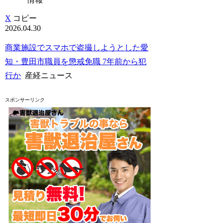
X
コピー
2026.04.30
商業施設でスマホで盗撮しようとした愛
知・豊田市職員を懲戒免職 7年前から犯
行か
産経ニュース
スポンサーリンク