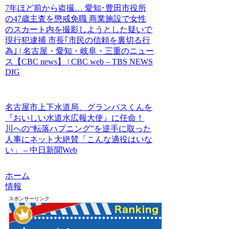
7年ほど前から盗撮… 愛知･豊田市役所
の47歳主査を懲戒免職 商業施設で女性
のスカート内を撮影しようとした疑いで
現行犯逮捕 市長｢市民の信頼を裏切る行
為｣ | 名古屋・愛知・岐阜・三重のニュー
ス【CBC news】 | CBC web – TBS NEWS
DIG
名古屋市上下水道局、グランパスくんを
『おいしい水道水広報大使』に任命！
川への“転落ハプニング”を逆手に取った
人事にネット大絶賛「こんな適役はいな
い」 – 中日新聞Web
ホーム
情報
スポンサーリンク