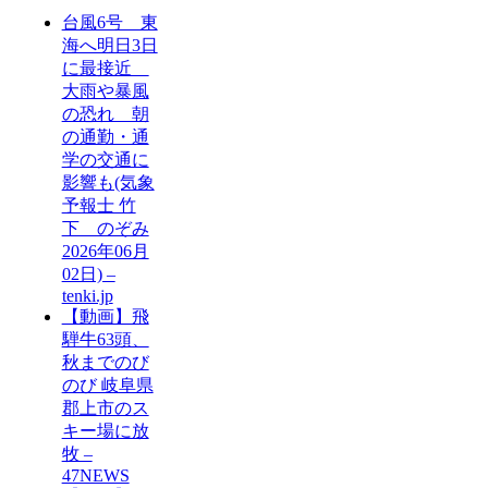
台風6号 東
海へ明日3日
に最接近
大雨や暴風
の恐れ 朝
の通勤・通
学の交通に
影響も(気象
予報士 竹
下 のぞみ
2026年06月
02日) –
tenki.jp
【動画】飛
騨牛63頭、
秋までのび
のび 岐阜県
郡上市のス
キー場に放
牧 –
47NEWS