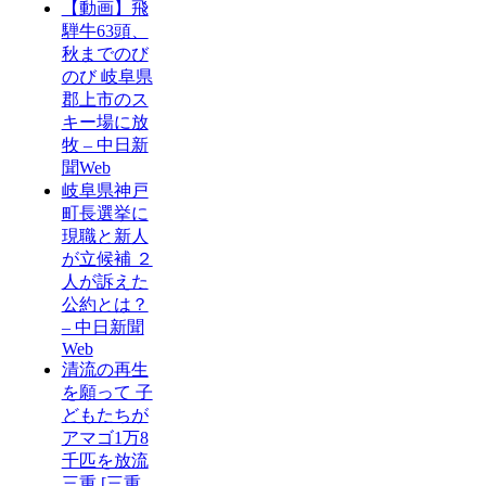
【動画】飛
騨牛63頭、
秋までのび
のび 岐阜県
郡上市のス
キー場に放
牧 – 中日新
聞Web
岐阜県神戸
町長選挙に
現職と新人
が立候補 ２
人が訴えた
公約とは？
– 中日新聞
Web
清流の再生
を願って 子
どもたちが
アマゴ1万8
千匹を放流
三重 [三重