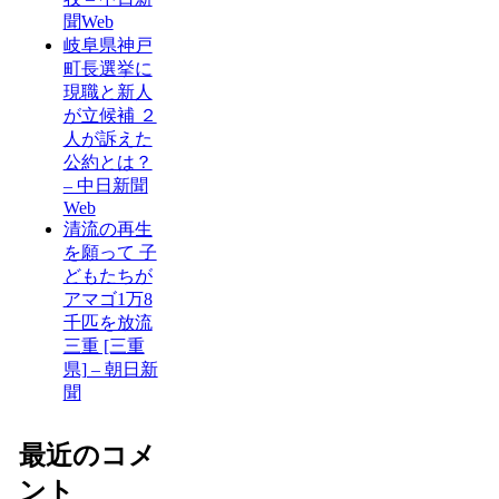
聞Web
岐阜県神戸
町長選挙に
現職と新人
が立候補 ２
人が訴えた
公約とは？
– 中日新聞
Web
清流の再生
を願って 子
どもたちが
アマゴ1万8
千匹を放流
三重 [三重
県] – 朝日新
聞
最近のコメ
ント