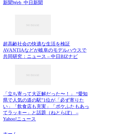
新聞Web 中日新聞
超高齢社会の快適な生活を検証
AVANTIAなどが岐阜のモデルハウスで
共同研究：ニュース – 中日BIZナビ
「立ち寄って大正解だった〜！」 “愛知
県で人気の道の駅”1位が「必ず寄りた
い」「飲食店も充実」「ポケふたもあっ
てラッキー」と話題（ねとらぼ） –
Yahoo!ニュース
ホーム