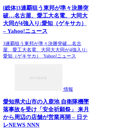
[総体]3連覇狙う東邦が準々決勝突
破…名古屋、愛工大名電、大同大
大同が4強入り:愛知（ゲキサカ）
– Yahoo!ニュース
3連覇狙う東邦が準々決勝突破…名古
屋、愛工大名電、大同大大同が4強入り:
愛知（ゲキサカ） Yahoo!ニュース
情報
愛知県犬山市の入鹿池 自衛隊機墜
落事故を受け「安全祈願祭」 来月
から周辺の店舗が営業再開 – 日テ
レNEWS NNN