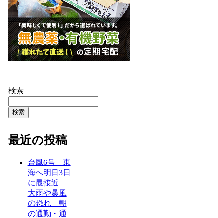
検索
検索
最近の投稿
台風6号 東
海へ明日3日
に最接近
大雨や暴風
の恐れ 朝
の通勤・通