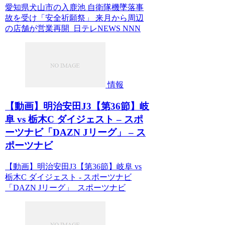
愛知県犬山市の入鹿池 自衛隊機墜落事
故を受け「安全祈願祭」 来月から周辺
の店舗が営業再開 日テレNEWS NNN
情報
【動画】明治安田J3【第36節】岐
阜 vs 栃木C ダイジェスト – スポ
ーツナビ「DAZN Jリーグ」 – ス
ポーツナビ
【動画】明治安田J3【第36節】岐阜 vs
栃木C ダイジェスト - スポーツナビ
「DAZN Jリーグ」 スポーツナビ