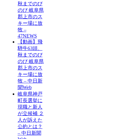
秋までのび
のび 岐阜県
郡上市のス
キー場に放
牧 –
47NEWS
【動画】飛
騨牛63頭、
秋までのび
のび 岐阜県
郡上市のス
キー場に放
牧 – 中日新
聞Web
岐阜県神戸
町長選挙に
現職と新人
が立候補 ２
人が訴えた
公約とは？
– 中日新聞