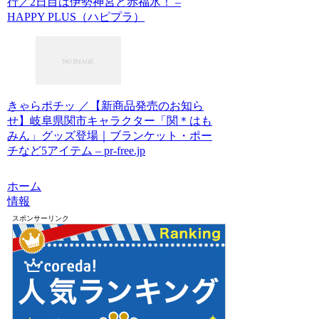
行／2日目は伊勢神宮と赤福氷！ –
HAPPY PLUS（ハピプラ）
きゃらポチッ ／【新商品発売のお知ら
せ】岐阜県関市キャラクター「関＊はも
みん」グッズ登場｜ブランケット・ポー
チなど5アイテム – pr-free.jp
ホーム
情報
スポンサーリンク