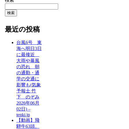
検索
検索
最近の投稿
台風6号 東
海へ明日3日
に最接近
大雨や暴風
の恐れ 朝
の通勤・通
学の交通に
影響も(気象
予報士 竹
下 のぞみ
2026年06月
02日) –
tenki.jp
【動画】飛
騨牛63頭、