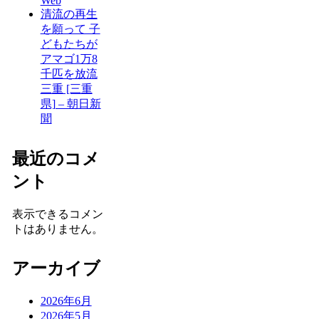
Web
清流の再生
を願って 子
どもたちが
アマゴ1万8
千匹を放流
三重 [三重
県] – 朝日新
聞
最近のコメ
ント
表示できるコメン
トはありません。
アーカイブ
2026年6月
2026年5月