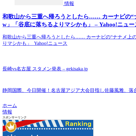
情報
和歌山から三重へ帰ろうとしたら…… カーナビの“
w」「谷底に落ちるよりマシかも」 – Yahoo!ニュー
和歌山から三重へ帰ろうとしたら…… カーナビの“ナナメ上
りマシかも」 Yahoo!ニュース
長崎vs名古屋 スタメン発表 – gekisaka.jp
静岡国際、今日開催！名古屋アジア大会目指し佐藤風雅、落合
ホーム
情報
スポンサーリンク