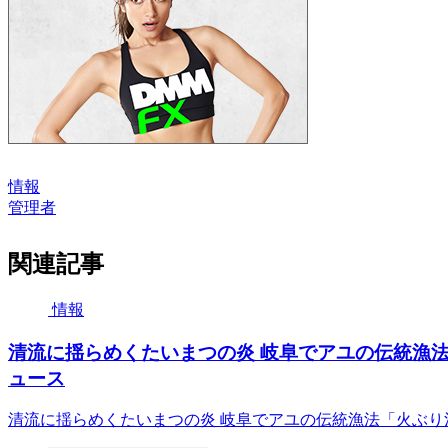
情報
管理者
関連記事
情報
清流に揺らめくたいまつの炎 岐阜でアユの伝統漁法「火
ュース
清流に揺らめくたいまつの炎 岐阜でアユの伝統漁法「火ぶり漁」