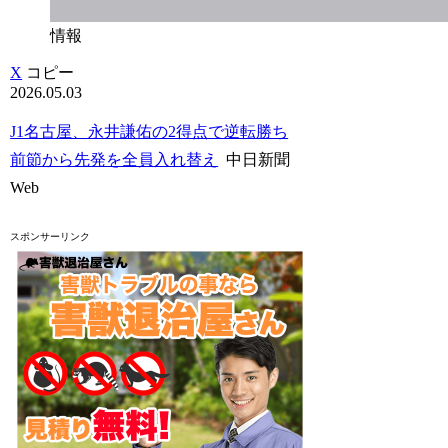
情報
X
コピー
2026.05.03
J1名古屋、永井謙佑の2得点で逆転勝ち
前節から先発を全員入れ替え
中日新聞
Web
スポンサーリンク