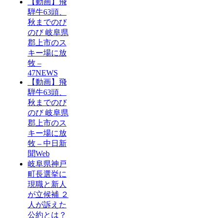
【動画】飛
騨牛63頭、
秋までのび
のび 岐阜県
郡上市のス
キー場に放
牧 –
47NEWS
【動画】飛
騨牛63頭、
秋までのび
のび 岐阜県
郡上市のス
キー場に放
牧 – 中日新
聞Web
岐阜県神戸
町長選挙に
現職と新人
が立候補 ２
人が訴えた
公約とは？