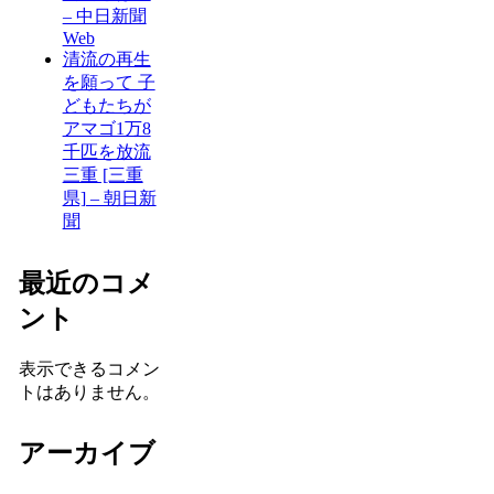
– 中日新聞
Web
清流の再生
を願って 子
どもたちが
アマゴ1万8
千匹を放流
三重 [三重
県] – 朝日新
聞
最近のコメ
ント
表示できるコメン
トはありません。
アーカイブ