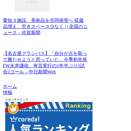
愛知３施設、美術品を共同保管へ 収蔵
品増え、空きスペース少なく | | 全国のニ
ュース – 佐賀新聞
【名古屋グランパス】「自分が点を取っ
て勝たせようと思っていた」今季初先発
FW永井謙佑、有言実行の1年半ぶり1試
合2ゴール – 中日新聞Web
ホーム
情報
スポンサーリンク