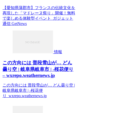
【愛知県蒲郡市】フランスの伝統文化を
再現した「マドレーヌ祭り」開催！無料
で楽しめる体験型イベント ガジェット
通信 GetNews
情報
この方向には 普段雪山が… どん
曇り空 | 岐阜県岐阜市 | -桜花便り
– wxrepo.weathernews.jp
この方向には 普段雪山が… どん曇り空 |
岐阜県岐阜市 | -桜花便
り wxrepo.weathernews.jp