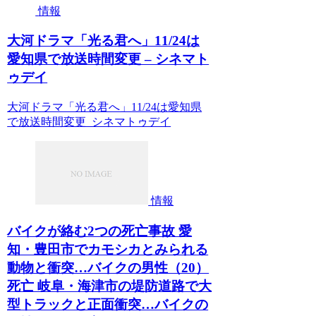
情報
大河ドラマ「光る君へ」11/24は
愛知県で放送時間変更 – シネマト
ゥデイ
大河ドラマ「光る君へ」11/24は愛知県
で放送時間変更 シネマトゥデイ
情報
バイクが絡む2つの死亡事故 愛
知・豊田市でカモシカとみられる
動物と衝突…バイクの男性（20）
死亡 岐阜・海津市の堤防道路で大
型トラックと正面衝突…バイクの