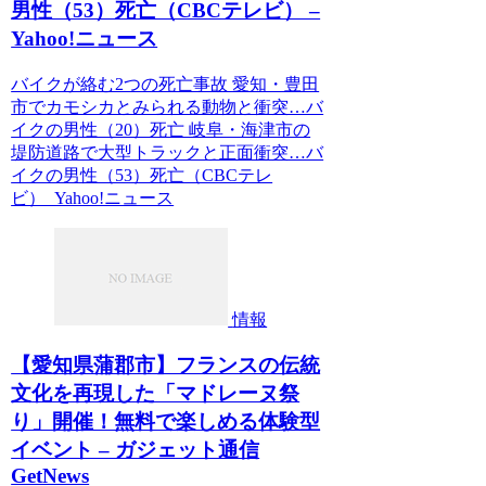
男性（53）死亡（CBCテレビ） –
Yahoo!ニュース
バイクが絡む2つの死亡事故 愛知・豊田
市でカモシカとみられる動物と衝突…バ
イクの男性（20）死亡 岐阜・海津市の
堤防道路で大型トラックと正面衝突…バ
イクの男性（53）死亡（CBCテレ
ビ） Yahoo!ニュース
情報
【愛知県蒲郡市】フランスの伝統
文化を再現した「マドレーヌ祭
り」開催！無料で楽しめる体験型
イベント – ガジェット通信
GetNews