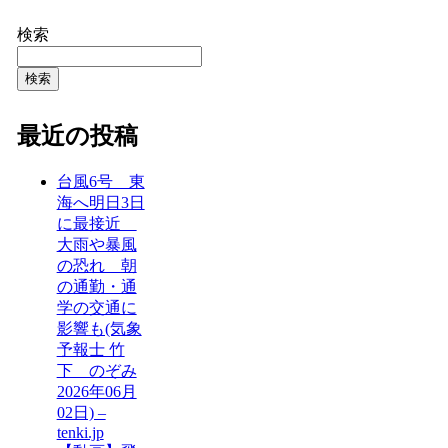
検索
検索
最近の投稿
台風6号 東
海へ明日3日
に最接近
大雨や暴風
の恐れ 朝
の通勤・通
学の交通に
影響も(気象
予報士 竹
下 のぞみ
2026年06月
02日) –
tenki.jp