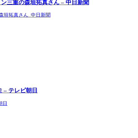
ン三重の森垣拓真さん – 中日新聞
森垣拓真さん 中日新聞
 – テレビ朝日
朝日