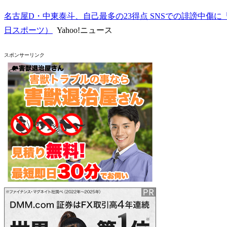
名古屋D・中東泰斗、自己最多の23得点 SNSでの誹謗中傷
日スポーツ）
Yahoo!ニュース
スポンサーリンク