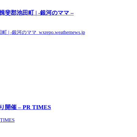
斐郡池田町 | -銀河のママ –
のママ wxrepo.weathernews.jp
開催 – PR TIMES
TIMES