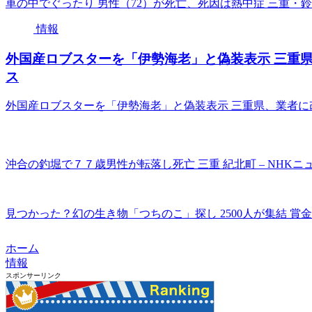
車の中でぐったり 男性（72）が死亡、死因は熱中症 三重・鈴鹿
情報
外国産ロブスターを「伊勢海老」と偽装表示 三重県、業
ス
外国産ロブスターを「伊勢海老」と偽装表示 三重県、業者に改善
沖合の釣堀で７７歳男性が転落し死亡 三重 紀北町 – NHKニ
見つかった？幻の生き物「つちのこ」探し 2500人が集結 賞金
ホーム
情報
スポンサーリンク