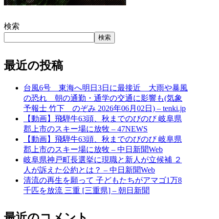
検索
検索
最近の投稿
台風6号 東海へ明日3日に最接近 大雨や暴風
の恐れ 朝の通勤・通学の交通に影響も(気象
予報士 竹下 のぞみ 2026年06月02日) – tenki.jp
【動画】飛騨牛63頭、秋までのびのび 岐阜県
郡上市のスキー場に放牧 – 47NEWS
【動画】飛騨牛63頭、秋までのびのび 岐阜県
郡上市のスキー場に放牧 – 中日新聞Web
岐阜県神戸町長選挙に現職と新人が立候補 ２
人が訴えた公約とは？ – 中日新聞Web
清流の再生を願って 子どもたちがアマゴ1万8
千匹を放流 三重 [三重県] – 朝日新聞
最近のコメント