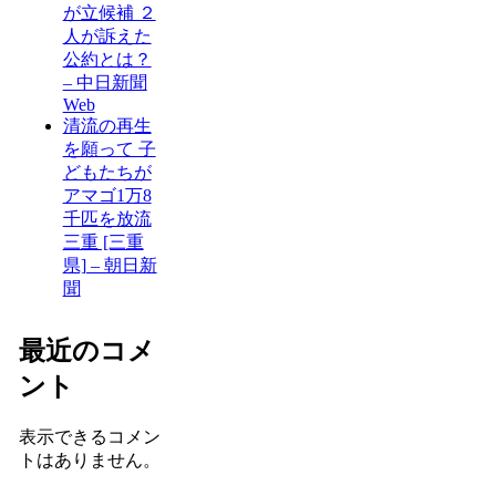
が立候補 ２
人が訴えた
公約とは？
– 中日新聞
Web
清流の再生
を願って 子
どもたちが
アマゴ1万8
千匹を放流
三重 [三重
県] – 朝日新
聞
最近のコメ
ント
表示できるコメン
トはありません。