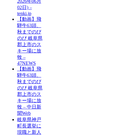
2026年06月
02日) –
tenki.jp
【動画】飛
騨牛63頭、
秋までのび
のび 岐阜県
郡上市のス
キー場に放
牧 –
47NEWS
【動画】飛
騨牛63頭、
秋までのび
のび 岐阜県
郡上市のス
キー場に放
牧 – 中日新
聞Web
岐阜県神戸
町長選挙に
現職と新人