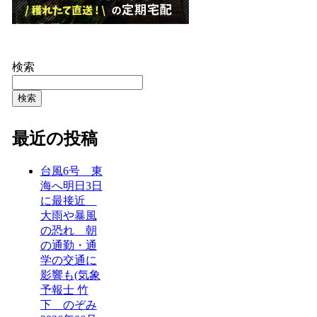
検索
検索
最近の投稿
台風6号 東
海へ明日3日
に最接近
大雨や暴風
の恐れ 朝
の通勤・通
学の交通に
影響も(気象
予報士 竹
下 のぞみ