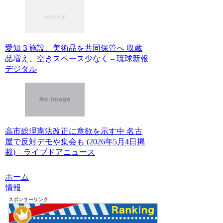
愛知３施設、美術品を共同保管へ 収蔵
品増え、空きスペース少なく – 琉球新報
デジタル
高市総理憲法改正に意欲を示す中 名古
屋で反対デモや集会も (2026年5月4日掲
載) – ライブドアニュース
ホーム
情報
スポンサーリンク