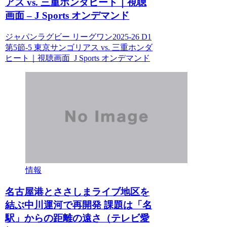
アス vs. 三重ホンダヒート｜視聴
画面 – J Sports オンデマンド
ジャパンラグビー リーグワン2025-26 D1
第5節-5 東京サンゴリアス vs. 三重ホンダ
ヒート｜視聴画面 J Sports オンデマンド
情報
名古屋港とささしまライブ地区を
結ぶ中川運河で再開発 課題は「名
駅」からの距離の遠さ（テレビ愛