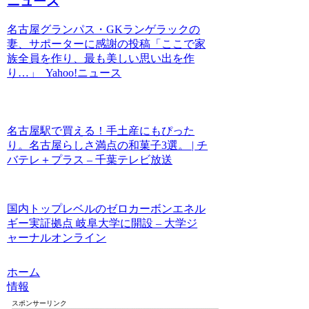
ニュース
名古屋グランパス・GKランゲラックの
妻、サポーターに感謝の投稿「ここで家
族全員を作り、最も美しい思い出を作
り…」 Yahoo!ニュース
名古屋駅で買える！手土産にもぴった
り。名古屋らしさ満点の和菓子3選。 | チ
バテレ＋プラス – 千葉テレビ放送
国内トップレベルのゼロカーボンエネル
ギー実証拠点 岐阜大学に開設 – 大学ジ
ャーナルオンライン
ホーム
情報
スポンサーリンク