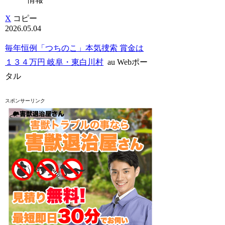
X
コピー
2026.05.04
毎年恒例「つちのこ」本気捜索 賞金は
１３４万円 岐阜・東白川村
au Webポー
タル
スポンサーリンク