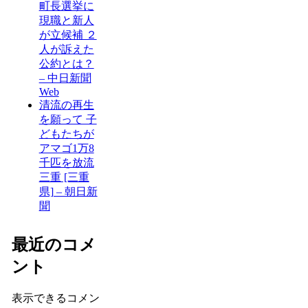
町長選挙に
現職と新人
が立候補 ２
人が訴えた
公約とは？
– 中日新聞
Web
清流の再生
を願って 子
どもたちが
アマゴ1万8
千匹を放流
三重 [三重
県] – 朝日新
聞
最近のコメ
ント
表示できるコメン