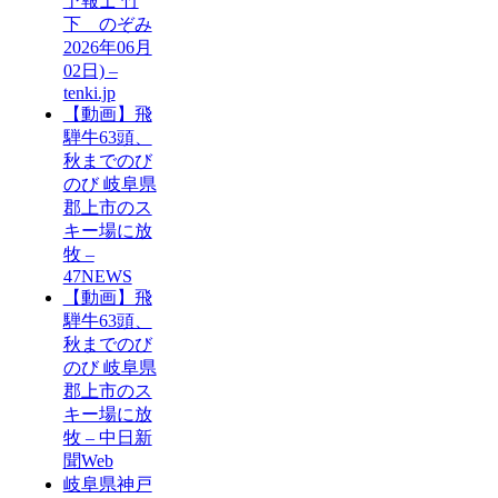
予報士 竹
下 のぞみ
2026年06月
02日) –
tenki.jp
【動画】飛
騨牛63頭、
秋までのび
のび 岐阜県
郡上市のス
キー場に放
牧 –
47NEWS
【動画】飛
騨牛63頭、
秋までのび
のび 岐阜県
郡上市のス
キー場に放
牧 – 中日新
聞Web
岐阜県神戸