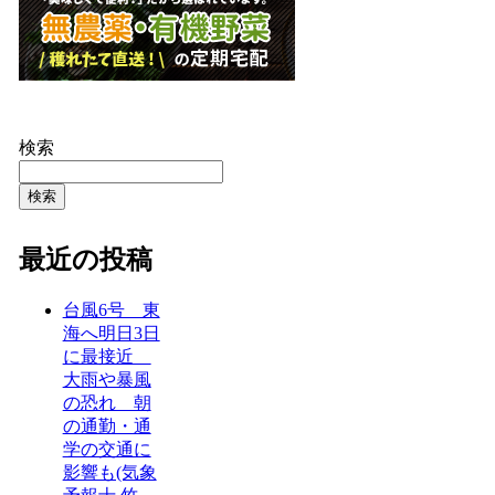
検索
検索
最近の投稿
台風6号 東
海へ明日3日
に最接近
大雨や暴風
の恐れ 朝
の通勤・通
学の交通に
影響も(気象