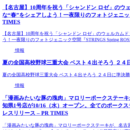
【名古屋】10周年を祝う「シャンドン ロゼ」のウ
な“春”をシェアしよう！一夜限りのフォトジェニック空間『STR
TIMES
【名古屋】10周年を祝う「シャンドン ロゼ」のウェルカムド
う！一夜限りのフォトジェニック空間『STRINGS Spring ROSÉ N
情報
夏の全国高校野球三重大会 ベスト４出そろう ２４日に準決勝
夏の全国高校野球三重大会 ベスト４出そろう ２４日に準決勝 nhk.
情報
「漫画みたいな豚の塊肉」マロリーポークステーキ
知県1号店が10/16（水）オープン。全てのポークステ
レスリリース – PR TIMES
「漫画みたいな豚の塊肉」マロリーポークステーキが、名古