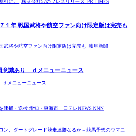
に。 | 株式会社57のプレスリリース PR TIMES
７１年 戦国武将や航空ファン向け限定版は完売も
国武将や航空ファン向け限定版は完売も 岐阜新聞
意識あり – ｄメニューニュース
り ｄメニューニュース
捕・送検 愛知・東海市 – 日テレNEWS NNN
ィロン、ダートグレード競走連勝なるか – 競馬予想のウマニ