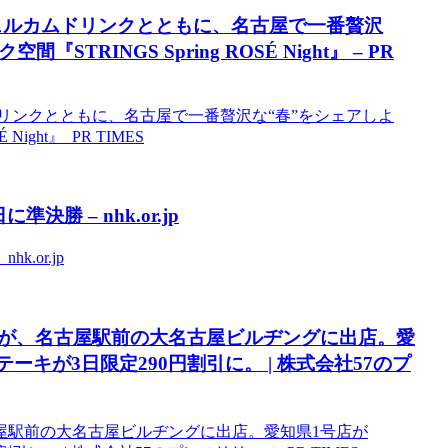
ェルカムドリンクとともに、名古屋で一番贅沢
INGS Spring ROSÉ Night』 – PR
リンクとともに、名古屋で一番贅沢な“春”をシェアしよ
ight』 PR TIMES
 – nhk.or.jp
or.jp
が、名古屋駅前の大名古屋ビルヂングに出店。愛
ーキが3日限定290円割引に。 | 株式会社57のプ
屋駅前の大名古屋ビルヂングに出店。愛知県1号店が