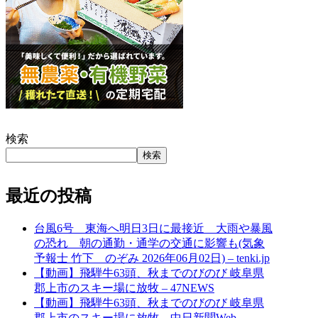
検索
検索
最近の投稿
台風6号 東海へ明日3日に最接近 大雨や暴風
の恐れ 朝の通勤・通学の交通に影響も(気象
予報士 竹下 のぞみ 2026年06月02日) – tenki.jp
【動画】飛騨牛63頭、秋までのびのび 岐阜県
郡上市のスキー場に放牧 – 47NEWS
【動画】飛騨牛63頭、秋までのびのび 岐阜県
郡上市のスキー場に放牧 – 中日新聞Web