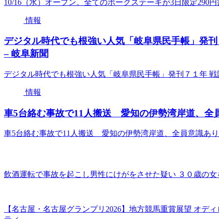
10/16（水）オープン。全てのポークステーキが3日限定290円割引
情報
デジタル時代でも根強い人気「岐阜県民手帳」発刊
– 岐阜新聞
デジタル時代でも根強い人気「岐阜県民手帳」発刊７１年 戦
情報
車5台絡む事故で11人搬送 愛知の伊勢湾岸道、全員
車5台絡む事故で11人搬送 愛知の伊勢湾岸道、全員意識あ
飲酒運転で事故を起こし男性にけがをさせた疑い ３０歳の女を逮
【名古屋・名古屋グランプリ2026】地方競馬重賞展望 オデ