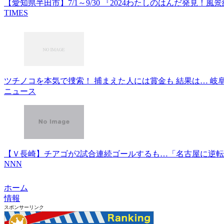
【愛知県半田市】7/1～9/30 『2024わたしのはんだ発見
TIMES
ツチノコを本気で捜索！ 捕まえた人には賞金も 結果は… 岐阜県東
ニュース
【Ｖ長崎】チアゴが2試合連続ゴールするも…「名古屋に逆転許し
NNN
ホーム
情報
スポンサーリンク