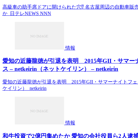
高級車の助手席ドアに開けられた穴⁉ 名古屋周辺の自動車販
か 日テレNEWS NNN
情報
愛知の近藤龍徳が引退を表明 2015年GII・サマー
ス – netkeirin（ネットケイリン） – netkeirin
愛知の近藤龍徳が引退を表明 2015年GII・サマーナイトフェスティバ
ケイリン） netkeirin
情報
和牛投資で2億円集めたか 愛知の会社役員ら2人逮捕 – N