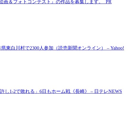
！風景絵画＆フォトコンテスト』の作品を募集します。 PR
白川村で2300人参加（読売新聞オンライン） – Yahoo!
1-2で敗れる」6日もホーム戦《長崎》 – 日テレNEWS