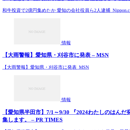
和牛投資で2億円集めたか 愛知の会社役員ら2人逮捕 Nippon.c
情報
【大雨警報】愛知県・刈谷市に発表 – MSN
【大雨警報】愛知県・刈谷市に発表 MSN
情報
【愛知県半田市】7/1～9/30 『2024わたしの
集します。 – PR TIMES