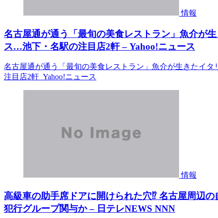
情報
名古屋通が通う「最旬の美食レストラン」魚介が生
ス…池下・名駅の注目店2軒 – Yahoo!ニュース
名古屋通が通う「最旬の美食レストラン」魚介が生きたイタ
注目店2軒 Yahoo!ニュース
情報
高級車の助手席ドアに開けられた穴⁉ 名古屋周辺の
犯行グループ関与か – 日テレNEWS NNN