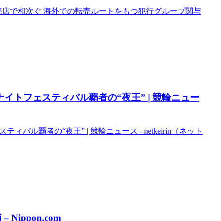
売店で相次ぐ 海外での転売ルートをもつ犯行グループ関与
ナイトフェスティバル覇者の“夜王” | 競輪ニュー
ル覇者の“夜王” | 競輪ニュース - netkeirin（ネット
ippon.com