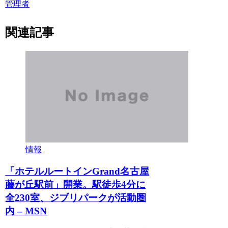
管理者
関連記事
情報
「ホテルルートインGrand名古屋
藤が丘駅前」開業。駅徒歩4分に
全230室、ジブリパークが活動圏
内 – MSN