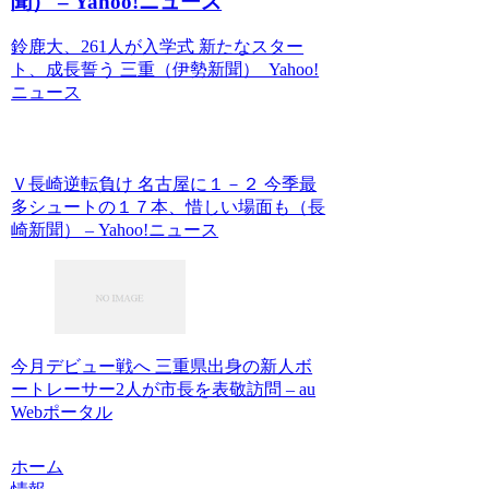
聞） – Yahoo!ニュース
鈴鹿大、261人が入学式 新たなスター
ト、成長誓う 三重（伊勢新聞） Yahoo!
ニュース
Ｖ長崎逆転負け 名古屋に１－２ 今季最
多シュートの１７本、惜しい場面も（長
崎新聞） – Yahoo!ニュース
今月デビュー戦へ 三重県出身の新人ボ
ートレーサー2人が市長を表敬訪問 – au
Webポータル
ホーム