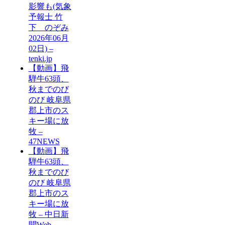
影響も(気象
予報士 竹
下 のぞみ
2026年06月
02日) –
tenki.jp
【動画】飛
騨牛63頭、
秋までのび
のび 岐阜県
郡上市のス
キー場に放
牧 –
47NEWS
【動画】飛
騨牛63頭、
秋までのび
のび 岐阜県
郡上市のス
キー場に放
牧 – 中日新
聞Web