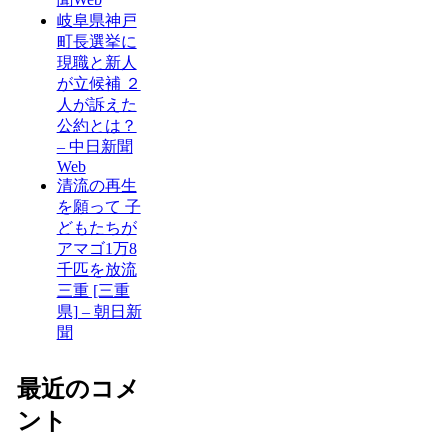
岐阜県神戸
町長選挙に
現職と新人
が立候補 ２
人が訴えた
公約とは？
– 中日新聞
Web
清流の再生
を願って 子
どもたちが
アマゴ1万8
千匹を放流
三重 [三重
県] – 朝日新
聞
最近のコメ
ント