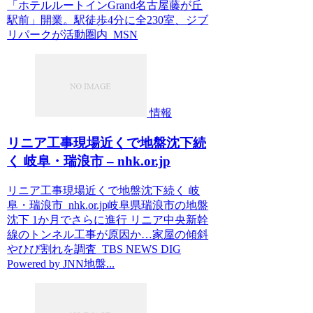
「ホテルルートインGrand名古屋藤が丘
駅前」開業。駅徒歩4分に全230室、ジブ
リパークが活動圏内 MSN
情報
リニア工事現場近くで地盤沈下続
く 岐阜・瑞浪市 – nhk.or.jp
リニア工事現場近くで地盤沈下続く 岐
阜・瑞浪市 nhk.or.jp岐阜県瑞浪市の地盤
沈下 1か月でさらに進行 リニア中央新幹
線のトンネル工事が原因か…家屋の傾斜
やひび割れを調査 TBS NEWS DIG
Powered by JNN地盤...