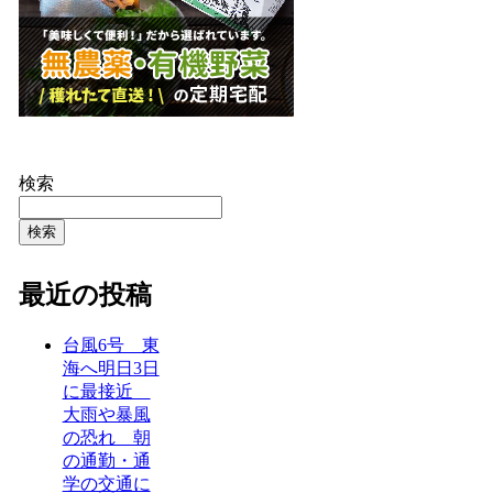
検索
検索
最近の投稿
台風6号 東
海へ明日3日
に最接近
大雨や暴風
の恐れ 朝
の通勤・通
学の交通に