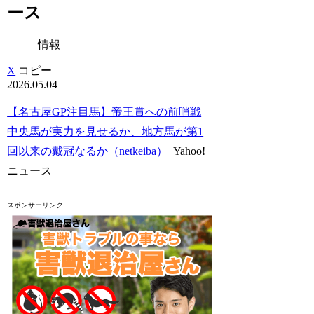
ース
情報
X
コピー
2026.05.04
【名古屋GP注目馬】帝王賞への前哨戦
中央馬が実力を見せるか、地方馬が第1
回以来の戴冠なるか（netkeiba）
Yahoo!
ニュース
スポンサーリンク