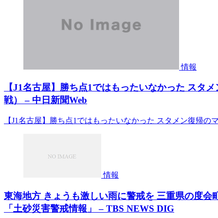
情報
【J1名古屋】勝ち点1ではもったいなかった スタ
戦） – 中日新聞Web
【J1名古屋】勝ち点1ではもったいなかった スタメン復帰のマ
情報
東海地方 きょうも激しい雨に警戒を 三重県の度会
「土砂災害警戒情報」 – TBS NEWS DIG