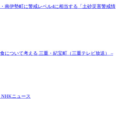
町・南伊勢町に警戒レベル4に相当する「土砂災害警戒情
食について考える 三重・紀宝町（三重テレビ放送） –
 NHKニュース