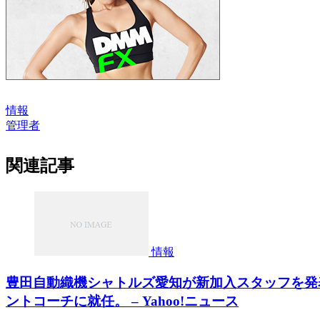
情報
管理者
関連記事
情報
豊田自動織機シャトルズ愛知が新加入スタッフを発
ントコーチに就任。 – Yahoo!ニュース