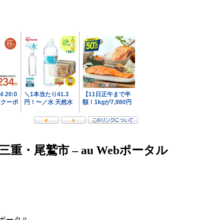
重・尾鷲市 – au Webポータル
bポータル