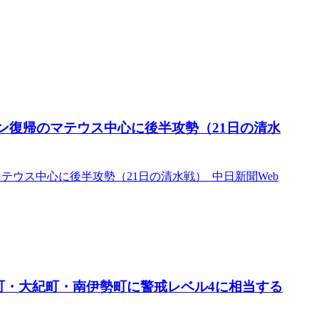
メン復帰のマテウス中心に後半攻勢（21日の清水
テウス中心に後半攻勢（21日の清水戦） 中日新聞Web
町・大紀町・南伊勢町に警戒レベル4に相当する