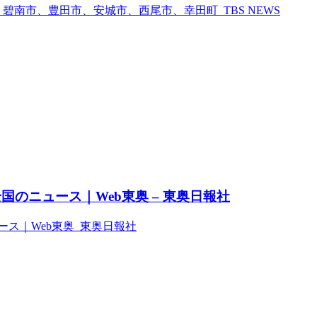
南市、豊田市、安城市、西尾市、幸田町 TBS NEWS
のニュース｜Web東奥 – 東奥日報社
ス｜Web東奥 東奥日報社