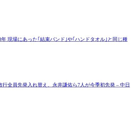
年 現場にあった｢結束バンド｣や｢ハンドタオル｣と同じ種
行全員先発入れ替え、永井謙佑ら7人が今季初先発 – 中日