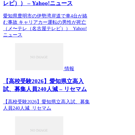
レビ）） – Yahoo!ニュース
愛知県豊明市の伊勢湾岸道で車4台が絡
む事故 キャリアカー運転の男性が死亡
（メ〜テレ（名古屋テレビ）） Yahoo!
ニュース
情報
【高校受験2026】愛知県立高入
試、募集人員240人減 – リセマム
【高校受験2026】愛知県立高入試、募集
人員240人減 リセマム