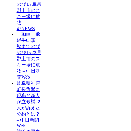
のび 岐阜県
郡上市のス
キー場に放
牧 –
47NEWS
【動画】飛
騨牛63頭、
秋までのび
のび 岐阜県
郡上市のス
キー場に放
牧 – 中日新
聞Web
岐阜県神戸
町長選挙に
現職と新人
が立候補 ２
人が訴えた
公約とは？
– 中日新聞
Web