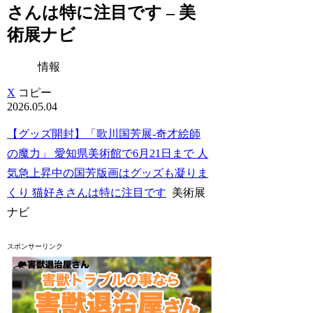
さんは特に注目です – 美
術展ナビ
情報
X
コピー
2026.05.04
【グッズ開封】「歌川国芳展-奇才絵師
の魔力」 愛知県美術館で6月21日まで 人
気急上昇中の国芳版画はグッズも凝りま
くり 猫好きさんは特に注目です
美術展
ナビ
スポンサーリンク