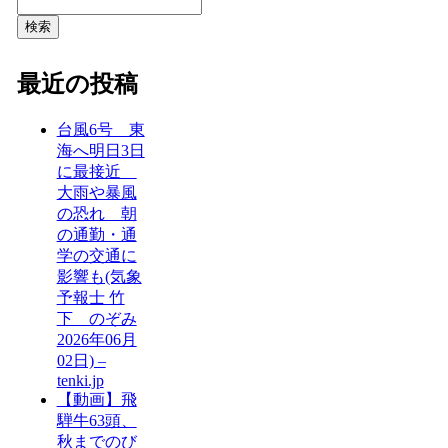
検索
最近の投稿
台風6号 東
海へ明日3日
に最接近
大雨や暴風
の恐れ 朝
の通勤・通
学の交通に
影響も(気象
予報士 竹
下 のぞみ
2026年06月
02日) –
tenki.jp
【動画】飛
騨牛63頭、
秋までのび