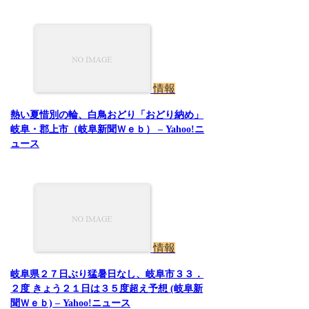
情報
熱い夏惜別の輪、白鳥おどり「おどり納め」
岐阜・郡上市（岐阜新聞Ｗｅｂ） – Yahoo!ニ
ュース
情報
岐阜県２７日ぶり猛暑日なし、岐阜市３３．
２度 きょう２１日は３５度超え予想 (岐阜新
聞Ｗｅｂ) – Yahoo!ニュース