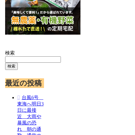
検索
検索
最近の投稿
台風6号
東海へ明日3
日に最接
近 大雨や
暴風の恐
れ 朝の通