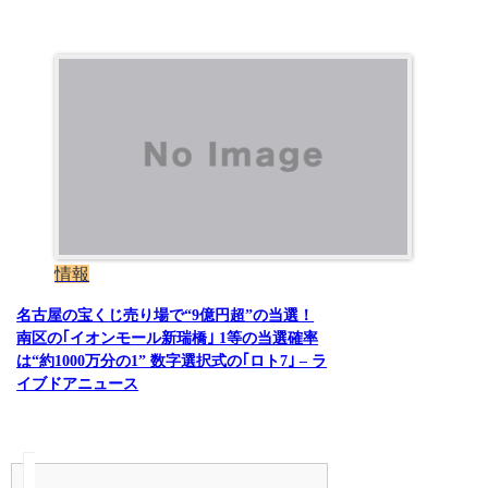
情報
名古屋の宝くじ売り場で“9億円超”の当選！
南区の｢イオンモール新瑞橋｣ 1等の当選確率
は“約1000万分の1” 数字選択式の｢ロト7｣ – ラ
イブドアニュース