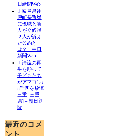
日新聞Web
岐阜県神
戸町長選挙
に現職と新
人が立候補
２人が訴え
た公約と
は？ – 中日
新聞Web
清流の再
生を願って
子どもたち
がアマゴ1万
8千匹を放流
三重 [三重
県] – 朝日新
聞
最近のコメ
ント