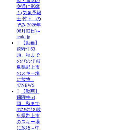
勤・通学の
交通に影響
も(気象予報
士 竹下 の
ぞみ 2026年
06月02日) –
tenki.jp
【動画】
飛騨牛63
頭、秋まで
のびのび 岐
阜県郡上市
のスキー場
に放牧 –
47NEWS
【動画】
飛騨牛63
頭、秋まで
のびのび 岐
阜県郡上市
のスキー場
に放牧 – 中