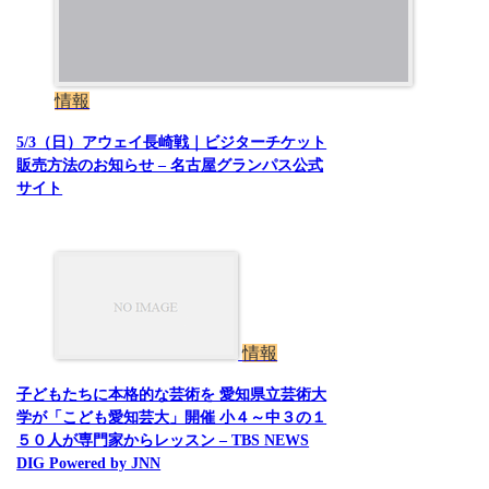
情報
5/3（日）アウェイ長崎戦｜ビジターチケット
販売方法のお知らせ – 名古屋グランパス公式
サイト
情報
子どもたちに本格的な芸術を 愛知県立芸術大
学が「こども愛知芸大」開催 小４～中３の１
５０人が専門家からレッスン – TBS NEWS
DIG Powered by JNN