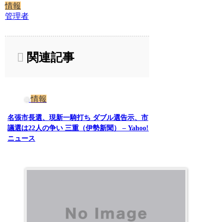
情報
管理者
関連記事
情報
名張市長選、現新一騎打ち ダブル選告示、市
議選は22人の争い 三重（伊勢新聞） – Yahoo!
ニュース