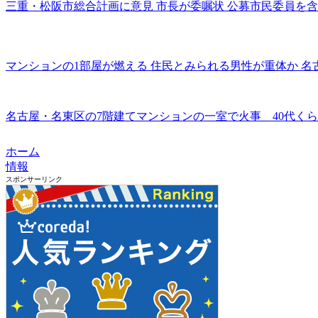
三重・松阪市総合計画に意見 市長が委嘱状 公募市民委員を含む19人
マンションの1部屋が燃える 住民とみられる男性が重体か 名古屋・
名古屋・名東区の7階建てマンションの一室で火事 40代くらいの男性
ホーム
情報
スポンサーリンク