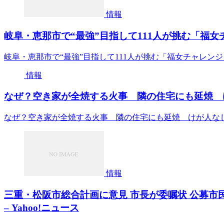
情報
岐阜・恵那市で“最強”目指して111人が挑む「福女
岐阜・恵那市で“最強”目指して111人が挑む「福女チャレン
情報
なぜ？空き家が全焼する火事 隣の住宅にも延焼 けが人な
なぜ？空き家が全焼する火事 隣の住宅にも延焼 けが人なし 名古屋
情報
三重・松阪市総合計画に意見 市長が委嘱状 公募市民委
– Yahoo!ニュース