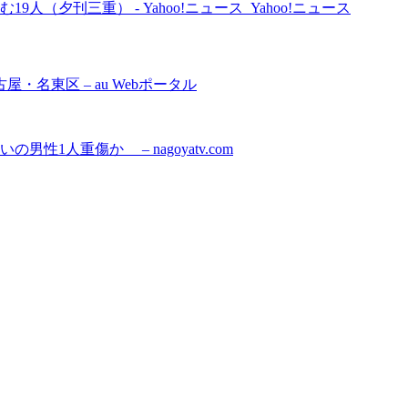
（夕刊三重） - Yahoo!ニュース Yahoo!ニュース
名東区 – au Webポータル
1人重傷か – nagoyatv.com