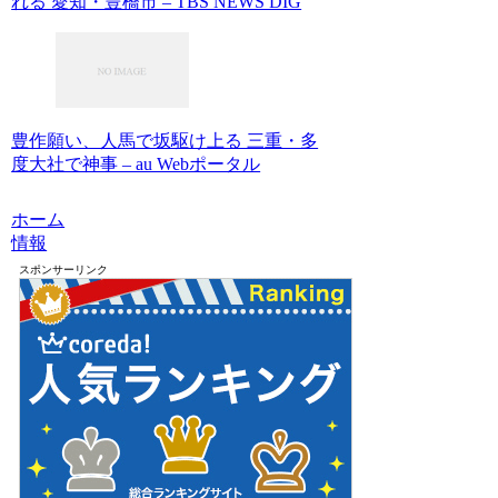
れる 愛知・豊橋市 – TBS NEWS DIG
豊作願い、人馬で坂駆け上る 三重・多
度大社で神事 – au Webポータル
ホーム
情報
スポンサーリンク