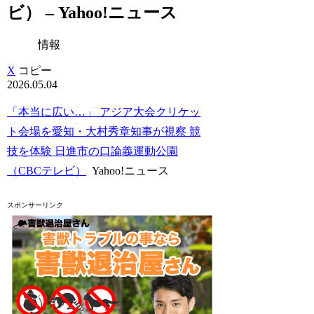
ビ） – Yahoo!ニュース
情報
X
コピー
2026.05.04
「本当に広い…」 アジア大会クリケッ
ト会場を愛知・大村秀章知事が視察 競
技を体験 日進市の口論義運動公園
（CBCテレビ）
Yahoo!ニュース
スポンサーリンク