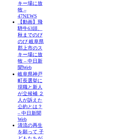
キー場に放
牧 –
47NEWS
【動画】飛
騨牛63頭、
秋までのび
のび 岐阜県
郡上市のス
キー場に放
牧 – 中日新
聞Web
岐阜県神戸
町長選挙に
現職と新人
が立候補 ２
人が訴えた
公約とは？
– 中日新聞
Web
清流の再生
を願って 子
どもたちが