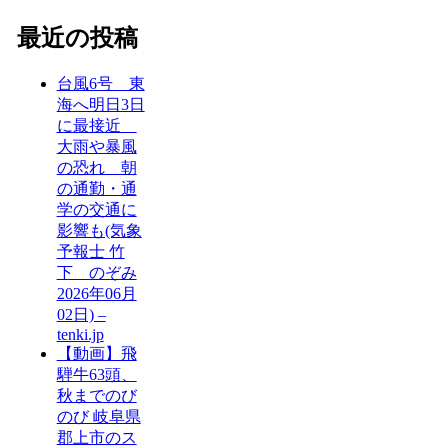
最近の投稿
台風6号 東
海へ明日3日
に最接近
大雨や暴風
の恐れ 朝
の通勤・通
学の交通に
影響も(気象
予報士 竹
下 のぞみ
2026年06月
02日) –
tenki.jp
【動画】飛
騨牛63頭、
秋までのび
のび 岐阜県
郡上市のス