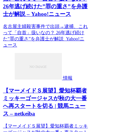
26年逃げ続けた”罪の重さ”を弁護
士が解説 – Yahoo!ニュース
名古屋主婦殺害事件で出頭→逮捕、これ
って「自首」扱いなの？ 26年逃げ続け
た"罪の重さ”を弁護士が解説 Yahoo!ニ
ュース
情報
【マーメイドＳ展望】愛知杯覇者
ミッキーゴージャスが秋の大一番
へ再スタートを切る | 競馬ニュー
ス – netkeiba
【マーメイドＳ展望】愛知杯覇者ミッキ