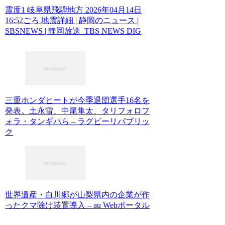
震度1 岐阜県飛騨地方 2026年04月14日
16:52ごろ 地震詳細 | 静岡のニュース |
SBSNEWS | 静岡放送 TBS NEWS DIG
三重ホンダヒートが今季退団選手16名を
発表。土永雷、中尾隼太、タリフォロフ
ォラ・タンギパら – ラグビーリパブリッ
ク
世界遺産・白川郷が山梨県内の企業が作
ったクマ除け装置導入 – au Webポータル