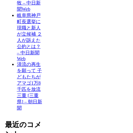
牧 – 中日新
聞Web
岐阜県神戸
町長選挙に
現職と新人
が立候補 ２
人が訴えた
公約とは？
– 中日新聞
Web
清流の再生
を願って 子
どもたちが
アマゴ1万8
千匹を放流
三重 [三重
県] – 朝日新
聞
最近のコメ