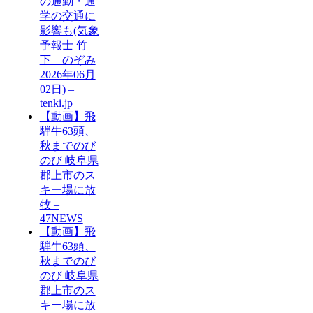
の通勤・通
学の交通に
影響も(気象
予報士 竹
下 のぞみ
2026年06月
02日) –
tenki.jp
【動画】飛
騨牛63頭、
秋までのび
のび 岐阜県
郡上市のス
キー場に放
牧 –
47NEWS
【動画】飛
騨牛63頭、
秋までのび
のび 岐阜県
郡上市のス
キー場に放