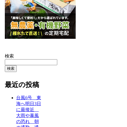
検索
検索
最近の投稿
台風6号 東
海へ明日3日
に最接近
大雨や暴風
の恐れ 朝