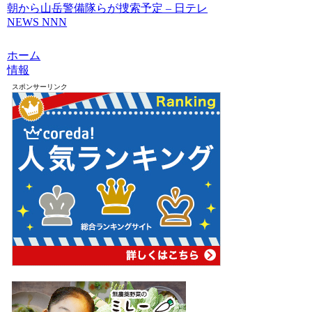
朝から山岳警備隊らが捜索予定 – 日テレ
NEWS NNN
ホーム
情報
スポンサーリンク