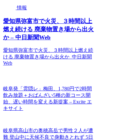
情報
愛知県弥富市で火災、３時間以上
燃え続ける 廃棄物置き場から出火
か – 中日新聞Web
愛知県弥富市で火災、３時間以上燃え続
ける 廃棄物置き場から出火か 中日新聞
Web
岐阜発「雲隠レ」梅田、1,780円で2時間
飲み放題＋おばんざい5種の新コース開
始、遅い時間を変える新提案 – Excite エ
キサイト
岐阜県高山市の奥穂高岳で男性２人が遭
難 登山中に天候不良で身動きとれず 5日