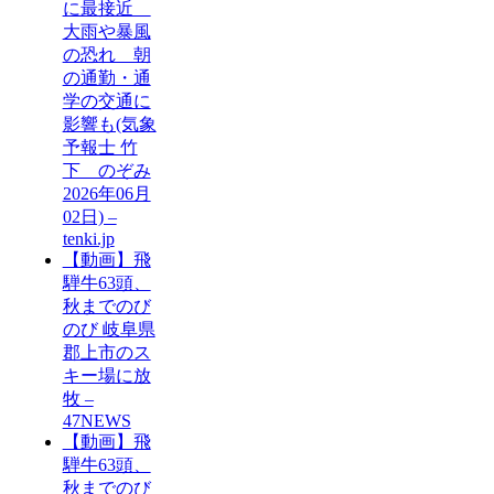
に最接近
大雨や暴風
の恐れ 朝
の通勤・通
学の交通に
影響も(気象
予報士 竹
下 のぞみ
2026年06月
02日) –
tenki.jp
【動画】飛
騨牛63頭、
秋までのび
のび 岐阜県
郡上市のス
キー場に放
牧 –
47NEWS
【動画】飛
騨牛63頭、
秋までのび