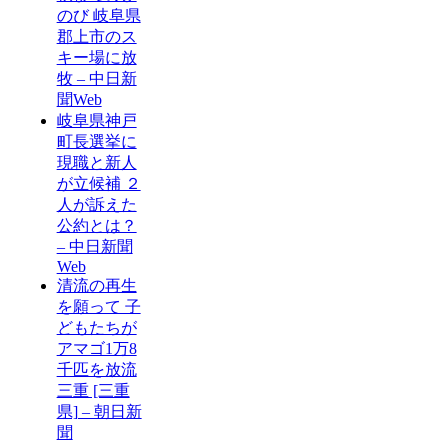
のび 岐阜県
郡上市のス
キー場に放
牧 – 中日新
聞Web
岐阜県神戸
町長選挙に
現職と新人
が立候補 ２
人が訴えた
公約とは？
– 中日新聞
Web
清流の再生
を願って 子
どもたちが
アマゴ1万8
千匹を放流
三重 [三重
県] – 朝日新
聞