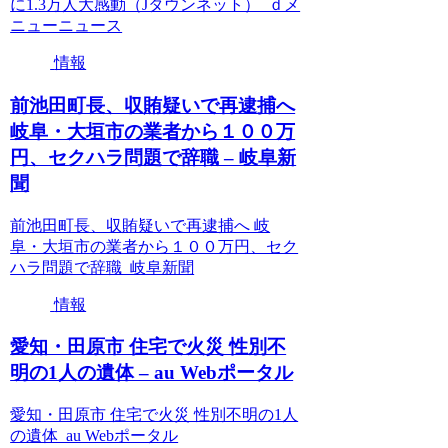
に1.3万人大感動（Jタウンネット） ｄメ
ニューニュース
情報
前池田町長、収賄疑いで再逮捕へ
岐阜・大垣市の業者から１００万
円、セクハラ問題で辞職 – 岐阜新
聞
前池田町長、収賄疑いで再逮捕へ 岐
阜・大垣市の業者から１００万円、セク
ハラ問題で辞職 岐阜新聞
情報
愛知・田原市 住宅で火災 性別不
明の1人の遺体 – au Webポータル
愛知・田原市 住宅で火災 性別不明の1人
の遺体 au Webポータル