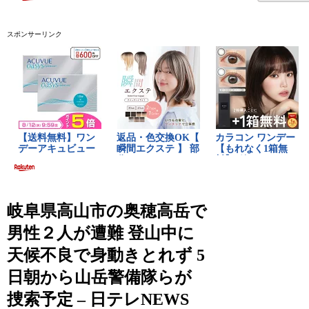
スポンサーリンク
岐阜県高山市の奥穂高岳で
男性２人が遭難 登山中に
天候不良で身動きとれず 5
日朝から山岳警備隊らが
捜索予定 – 日テレNEWS