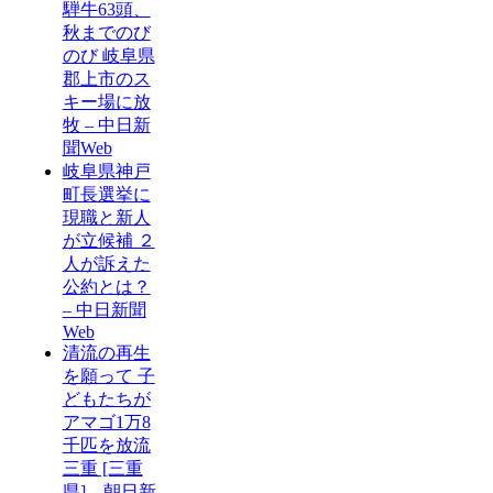
騨牛63頭、
秋までのび
のび 岐阜県
郡上市のス
キー場に放
牧 – 中日新
聞Web
岐阜県神戸
町長選挙に
現職と新人
が立候補 ２
人が訴えた
公約とは？
– 中日新聞
Web
清流の再生
を願って 子
どもたちが
アマゴ1万8
千匹を放流
三重 [三重
県] – 朝日新