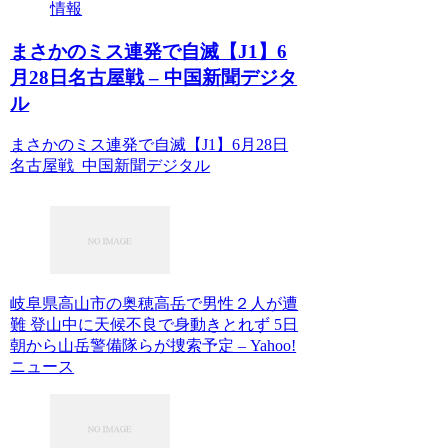
情報
まさかのミス連発で自滅【J1】6
月28日名古屋戦 – 中国新聞デジタ
ル
まさかのミス連発で自滅【J1】6月28日
名古屋戦 中国新聞デジタル
岐阜県高山市の奥穂高岳で男性２人が遭
難 登山中に天候不良で身動きとれず 5日
朝から山岳警備隊らが捜索予定 – Yahoo!
ニュース