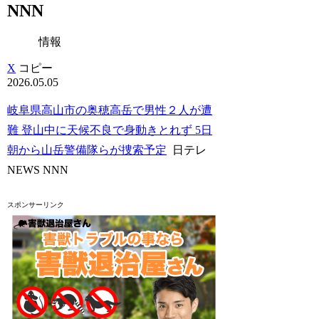
NNN
情報
X
コピー
2026.05.05
岐阜県高山市の奥穂高岳で男性２人が遭
難 登山中に天候不良で身動きとれず 5日
朝から山岳警備隊らが捜索予定
日テレ
NEWS NNN
スポンサーリンク