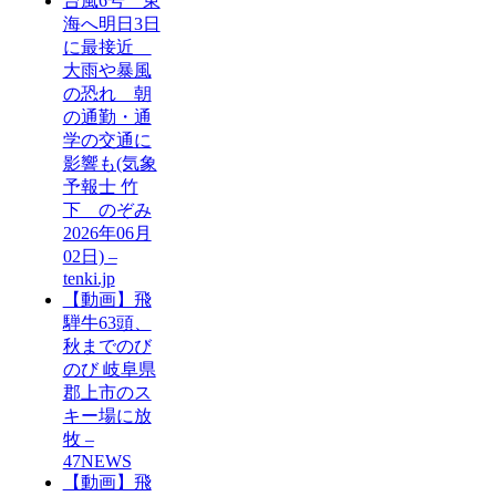
台風6号 東
海へ明日3日
に最接近
大雨や暴風
の恐れ 朝
の通勤・通
学の交通に
影響も(気象
予報士 竹
下 のぞみ
2026年06月
02日) –
tenki.jp
【動画】飛
騨牛63頭、
秋までのび
のび 岐阜県
郡上市のス
キー場に放
牧 –
47NEWS
【動画】飛