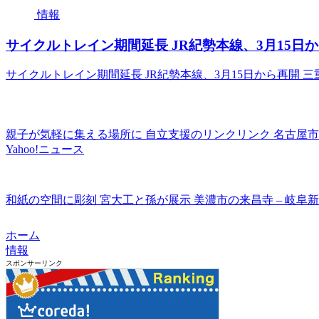
情報
サイクルトレイン期間延長 JR紀勢本線、3月15日から
サイクルトレイン期間延長 JR紀勢本線、3月15日から再開 三重
親子が気軽に集える場所に 自立支援のリンクリンク 名古屋市
Yahoo!ニュース
和紙の空間に彫刻 宮大工と孫が展示 美濃市の来昌寺 – 岐阜
ホーム
情報
スポンサーリンク