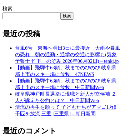
検索
検索
最近の投稿
台風6号 東海へ明日3日に最接近 大雨や暴風
の恐れ 朝の通勤・通学の交通に影響も(気象
予報士 竹下 のぞみ 2026年06月02日) – tenki.jp
【動画】飛騨牛63頭、秋までのびのび 岐阜県
郡上市のスキー場に放牧 – 47NEWS
【動画】飛騨牛63頭、秋までのびのび 岐阜県
郡上市のスキー場に放牧 – 中日新聞Web
岐阜県神戸町長選挙に現職と新人が立候補 ２
人が訴えた公約とは？ – 中日新聞Web
清流の再生を願って 子どもたちがアマゴ1万8
千匹を放流 三重 [三重県] – 朝日新聞
最近のコメント