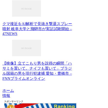
クマ接近をAI解析で見抜き撃退スプレー
噴射 岐阜大学と飛騨市が実証試験開始 –
47NEWS
【映像】立てこもり男を説得の瞬間「ハ
サミを置いて。ナイフも置いて」ブラジ
ル国籍の男を現行犯逮捕 愛知・豊橋市 –
FNNプライムオンライン
ホーム
情報
スポンサーリンク