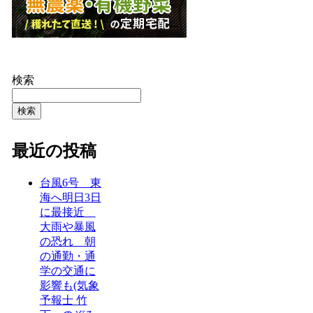
検索
検索
最近の投稿
台風6号 東
海へ明日3日
に最接近
大雨や暴風
の恐れ 朝
の通勤・通
学の交通に
影響も(気象
予報士 竹