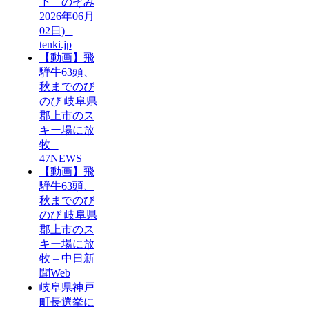
下 のぞみ
2026年06月
02日) –
tenki.jp
【動画】飛
騨牛63頭、
秋までのび
のび 岐阜県
郡上市のス
キー場に放
牧 –
47NEWS
【動画】飛
騨牛63頭、
秋までのび
のび 岐阜県
郡上市のス
キー場に放
牧 – 中日新
聞Web
岐阜県神戸
町長選挙に