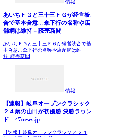
情報
あいちＦＧと三十三ＦＧが経営統
合で基本合意…傘下行の名称や店
舗網は維持 – 読売新聞
あいちＦＧと三十三ＦＧが経営統合で基
本合意…傘下行の名称や店舗網は維
持 読売新聞
情報
【速報】岐阜オープンクラシック
２４歳の山田が初優勝 決勝ラウン
ド – 47news.jp
【速報】岐阜オープンクラシック ２４