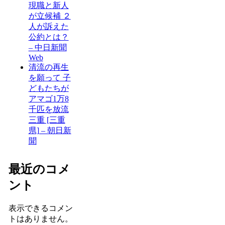
現職と新人
が立候補 ２
人が訴えた
公約とは？
– 中日新聞
Web
清流の再生
を願って 子
どもたちが
アマゴ1万8
千匹を放流
三重 [三重
県] – 朝日新
聞
最近のコメ
ント
表示できるコメン
トはありません。