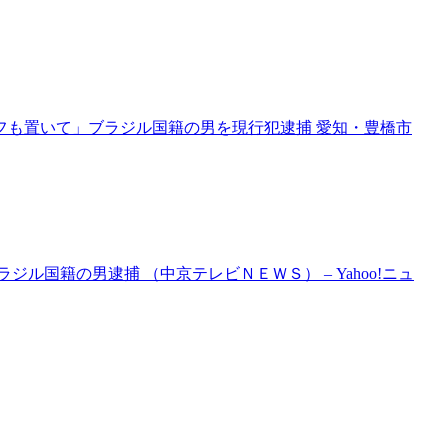
フも置いて」ブラジル国籍の男を現行犯逮捕 愛知・豊橋市
ル国籍の男逮捕 （中京テレビＮＥＷＳ） – Yahoo!ニュ