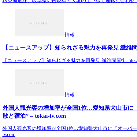
JR東海道線、岐阜県の西岐阜～大垣の上下線で運転見合わせ 沿線で
情報
【ニュースアップ】知られざる魅力を再発見 繊維問屋街 – 
【ニュースアップ】知られざる魅力を再発見 繊維問屋街 nhk.or
情報
外国人観光客の増加率が全国1位…愛知県犬山市に『
散と宿泊” – tokai-tv.com
外国人観光客の増加率が全国1位…愛知県犬山市に『オーバーツーリ
tv.com