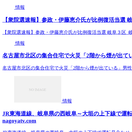
情報
【衆院選速報】参政・伊藤恵介氏が比例復活当選 岐
【衆院選速報】参政・伊藤恵介氏が比例復活当選 岐阜３区 
情報
名古屋市北区の集合住宅で火災「2階から煙が出ている」
名古屋市北区の集合住宅で火災「2階から煙が出ている」男性が救
情報
JR東海道線、岐阜県の西岐阜～大垣の上下線で運転
nagoyatv.com