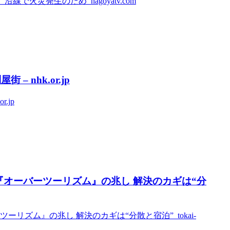
火災発生のため nagoyatv.com
nhk.or.jp
.jp
オーバーツーリズム』の兆し 解決のカギは“分
ズム』の兆し 解決のカギは“分散と宿泊” tokai-