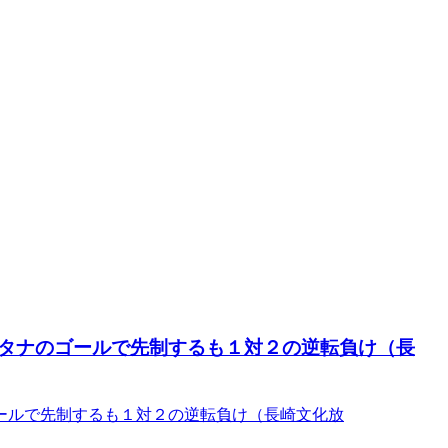
ンタナのゴールで先制するも１対２の逆転負け（長
ールで先制するも１対２の逆転負け（長崎文化放