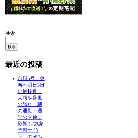
検索
検索
最近の投稿
台風6号 東
海へ明日3日
に最接近
大雨や暴風
の恐れ 朝
の通勤・通
学の交通に
影響も(気象
予報士 竹
下 のぞみ