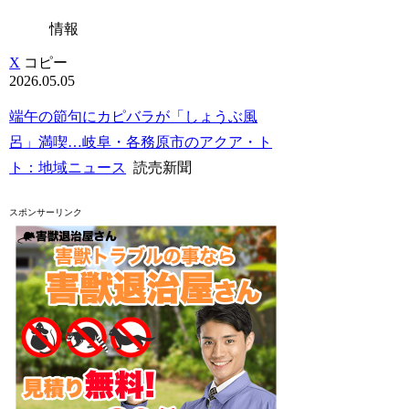
情報
X
コピー
2026.05.05
端午の節句にカピバラが「しょうぶ風
呂」満喫…岐阜・各務原市のアクア・ト
ト：地域ニュース
読売新聞
スポンサーリンク