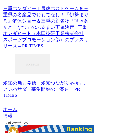
三重ホンダヒート最終ホストゲームを三
重県の名産品でおもてなし！『伊勢まぐ
ろ』解体ショー＆三重の新名物『頂きあ
んどーなつ』のふるまい実施決定 | 三重
ホンダヒート（本田技研工業株式会社
スポーツプロモーション部）のプレスリ
リース – PR TIMES
愛知の魅力発信「愛知つながり応援」、
アンバサダー募集開始のご案内 – PR
TIMES
ホーム
情報
スポンサーリンク