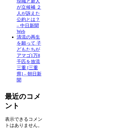
現職と新人
が立候補 ２
人が訴えた
公約とは？
– 中日新聞
Web
清流の再生
を願って 子
どもたちが
アマゴ1万8
千匹を放流
三重 [三重
県] – 朝日新
聞
最近のコメ
ント
表示できるコメン
トはありません。