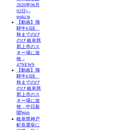
2026年06月
02日) –
tenki.jp
【動画】飛
騨牛63頭、
秋までのび
のび 岐阜県
郡上市のス
キー場に放
牧 –
47NEWS
【動画】飛
騨牛63頭、
秋までのび
のび 岐阜県
郡上市のス
キー場に放
牧 – 中日新
聞Web
岐阜県神戸
町長選挙に