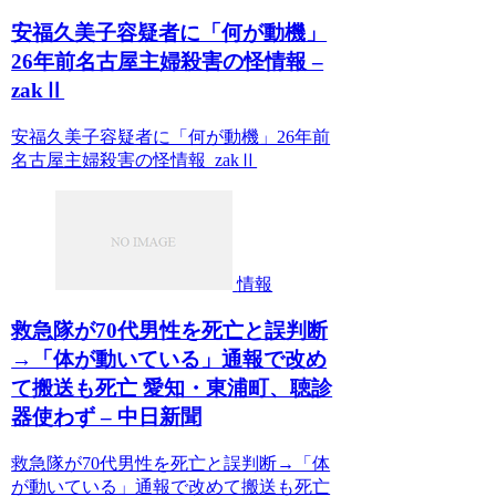
安福久美子容疑者に「何が動機」
26年前名古屋主婦殺害の怪情報 –
zakⅡ
安福久美子容疑者に「何が動機」26年前
名古屋主婦殺害の怪情報 zakⅡ
情報
救急隊が70代男性を死亡と誤判断
→「体が動いている」通報で改め
て搬送も死亡 愛知・東浦町、聴診
器使わず – 中日新聞
救急隊が70代男性を死亡と誤判断→「体
が動いている」通報で改めて搬送も死亡