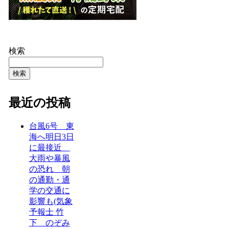
検索
検索
最近の投稿
台風6号 東
海へ明日3日
に最接近
大雨や暴風
の恐れ 朝
の通勤・通
学の交通に
影響も(気象
予報士 竹
下 のぞみ