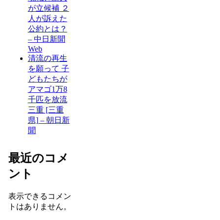
が立候補 ２
人が訴えた
公約とは？
– 中日新聞
Web
清流の再生
を願って 子
どもたちが
アマゴ1万8
千匹を放流
三重 [三重
県] – 朝日新
聞
最近のコメ
ント
表示できるコメン
トはありません。