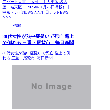
アパート火事 １人死亡１人重体 名古
屋・名東区 （2025年11月25日掲載）｜
中京テレビNEWS NNN 日テレNEWS
NNN
情報
80代女性が熱中症疑いで死亡 路上
で倒れる 三重・尾鷲市 – 毎日新聞
80代女性が熱中症疑いで死亡 路上で倒
れる 三重・尾鷲市 毎日新聞