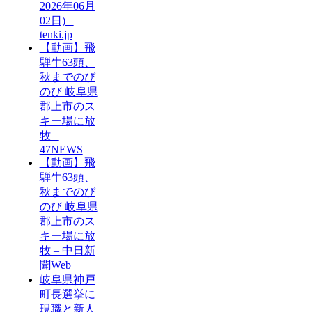
2026年06月
02日) –
tenki.jp
【動画】飛
騨牛63頭、
秋までのび
のび 岐阜県
郡上市のス
キー場に放
牧 –
47NEWS
【動画】飛
騨牛63頭、
秋までのび
のび 岐阜県
郡上市のス
キー場に放
牧 – 中日新
聞Web
岐阜県神戸
町長選挙に
現職と新人