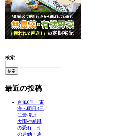
検索
検索
最近の投稿
台風6号 東
海へ明日3日
に最接近
大雨や暴風
の恐れ 朝
の通勤・通