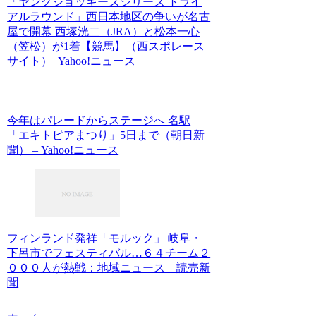
「ヤングジョッキーズシリーズ トライ
アルラウンド」西日本地区の争いが名古
屋で開幕 西塚洸二（JRA）と松本一心
（笠松）が1着【競馬】（西スポレース
サイト） Yahoo!ニュース
今年はパレードからステージへ 名駅
「エキトピアまつり」5日まで（朝日新
聞） – Yahoo!ニュース
フィンランド発祥「モルック」 岐阜・
下呂市でフェスティバル…６４チーム２
０００人が熱戦：地域ニュース – 読売新
聞