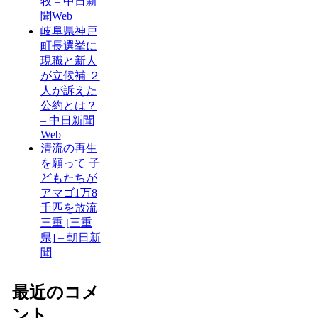
牧 – 中日新
聞Web
岐阜県神戸
町長選挙に
現職と新人
が立候補 ２
人が訴えた
公約とは？
– 中日新聞
Web
清流の再生
を願って 子
どもたちが
アマゴ1万8
千匹を放流
三重 [三重
県] – 朝日新
聞
最近のコメ
ント