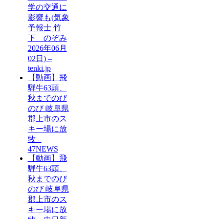
学の交通に
影響も(気象
予報士 竹
下 のぞみ
2026年06月
02日) –
tenki.jp
【動画】飛
騨牛63頭、
秋までのび
のび 岐阜県
郡上市のス
キー場に放
牧 –
47NEWS
【動画】飛
騨牛63頭、
秋までのび
のび 岐阜県
郡上市のス
キー場に放