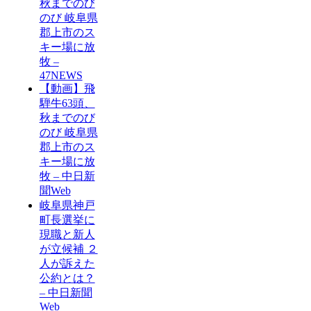
秋までのび
のび 岐阜県
郡上市のス
キー場に放
牧 –
47NEWS
【動画】飛
騨牛63頭、
秋までのび
のび 岐阜県
郡上市のス
キー場に放
牧 – 中日新
聞Web
岐阜県神戸
町長選挙に
現職と新人
が立候補 ２
人が訴えた
公約とは？
– 中日新聞
Web