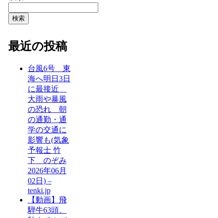
検索
最近の投稿
台風6号 東
海へ明日3日
に最接近
大雨や暴風
の恐れ 朝
の通勤・通
学の交通に
影響も(気象
予報士 竹
下 のぞみ
2026年06月
02日) –
tenki.jp
【動画】飛
騨牛63頭、