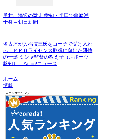
勇壮、海辺の激走 愛知・半田で亀崎潮
干祭 – 朝日新聞
名古屋が興梠慎三氏をコーチで受け入れ
へ…ＰＲＯライセンス取得に向けた研修
の一環 ミシャ監督の教え子（スポーツ
報知） – Yahoo!ニュース
ホーム
情報
スポンサーリンク