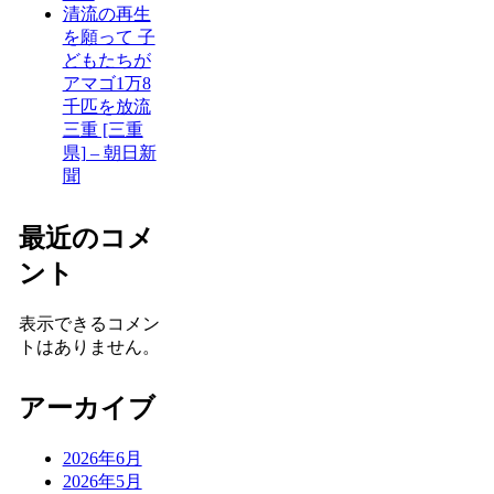
清流の再生
を願って 子
どもたちが
アマゴ1万8
千匹を放流
三重 [三重
県] – 朝日新
聞
最近のコメ
ント
表示できるコメン
トはありません。
アーカイブ
2026年6月
2026年5月